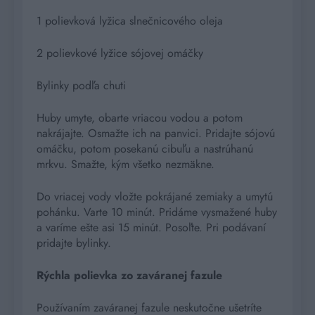
1 polievková lyžica slnečnicového oleja
2 polievkové lyžice sójovej omáčky
Bylinky podľa chuti
Huby umyte, obarte vriacou vodou a potom
nakrájajte. Osmažte ich na panvici. Pridajte sójovú
omáčku, potom posekanú cibuľu a nastrúhanú
mrkvu. Smažte, kým všetko nezmäkne.
Do vriacej vody vložte pokrájané zemiaky a umytú
pohánku. Varte 10 minút. Pridáme vysmažené huby
a varíme ešte asi 15 minút. Posoľte. Pri podávaní
pridajte bylinky.
Rýchla polievka zo zaváranej fazule
Používaním zaváranej fazule neskutočne ušetríte