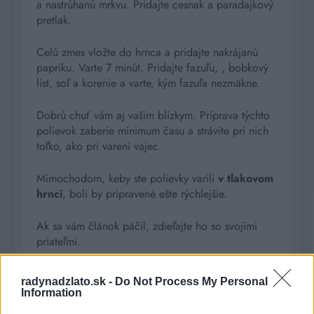
a nastrúhanú mrkvu. Pridajte cesnak a paradajkový
pretlak.
Celú zmes vložte do hrnca a pridajte nakrájanú
papriku. Varte 7 minút. Pridajte fazuľu, , bobkový
list, soľ a korenie a varte, kým fazuľa nezmäkne.
Dobrú chuť vám aj vašim blízkym. Príprava týchto
polievok zaberie minimum času a strávite pri nich
toľko, ako
pri varení vajec
.
Mimochodom, keby ste polievky varili
v tlakovom
hrnci
, boli by pripravené ešte rýchlejšie.
Ak sa vám článok páčil, zdieľajte ho so svojimi
priateľmi.
radynadzlato.sk -
Do Not Process My Personal
Information