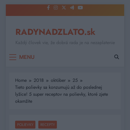
Skip
to
content
RADYNADZLATO.sk
Každý človek vie, že dobrá rada je na nezaplatenie
MENU
Home
2018
október
25
Tieto polievky sa konzumujú až do poslednej
lyžice! 5 super receptov na polievky, ktoré zjete
okamžite
POLIEVKY
RECEPTY