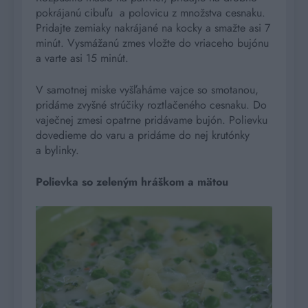
pokrájanú cibuľu a polovicu z množstva cesnaku.
Pridajte zemiaky nakrájané na kocky a smažte asi 7
minút. Vysmážanú zmes vložte do vriaceho bujónu
a varte asi 15 minút.
V samotnej miske vyšľaháme vajce so smotanou,
pridáme zvyšné strúčiky roztlačeného cesnaku. Do
vaječnej zmesi opatrne pridávame bujón. Polievku
dovedieme do varu a pridáme do nej krutónky
a bylinky.
Polievka so zeleným hráškom a mätou