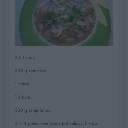
2,5 l vody
500 g zemiakov
1 mrkva
1 cibuľa
300 g šampiňónov
3 – 4 polievkové lyžice pohánkových krúp