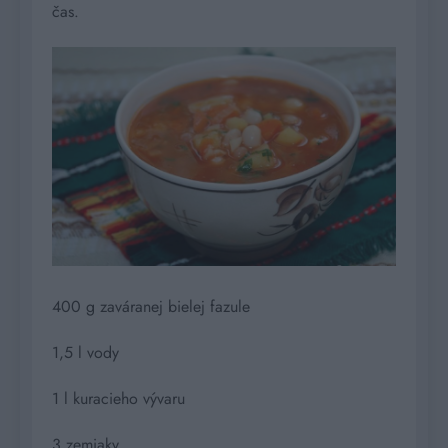
čas.
400 g zaváranej bielej fazule
1,5 l vody
1 l kuracieho vývaru
3 zemiaky