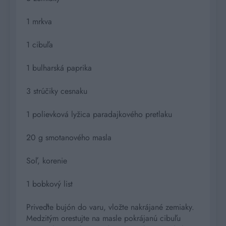
1 mrkva
1 cibuľa
1 bulharská paprika
3 strúčiky cesnaku
1 polievková lyžica paradajkového pretlaku
20 g smotanového masla
Soľ, korenie
1 bobkový list
Priveďte bujón do varu, vložte nakrájané zemiaky.
Medzitým orestujte na masle pokrájanú cibuľu