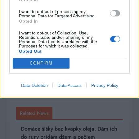
I want to opt-out of processing my
Personal Data for Targeted Advertising.
Navigácia
Previous:
Next:
Opted In
v
Ovocný piškótový
Mladá kapusta, 3
I want to opt-out of Collection, Use,
dezert so
vajcia a bylinky…
Retention, Sale, and/or Sharing of my
článku
Personal Data that Is Unrelated with the
smotanovým
30 minút a jesenný
Purposes for which it was collected.
Opted Out
krémom pripravený
pokrm je hotový.
bez pečenia! Deti
Takú dobrotu ste
CONFIRM
sa idú za ním
ešte nejedli
potrhať
Data Deletion
Data Access
Privacy Policy
Related News
Domáce šišky bez kvapky oleja. Dám ich
do rúry pridám džem a pečiem