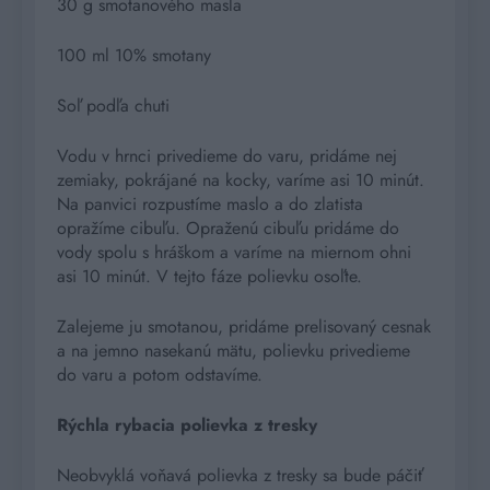
30 g smotanového masla
100 ml 10% smotany
Soľ podľa chuti
Vodu v hrnci privedieme do varu, pridáme nej
zemiaky, pokrájané na kocky, varíme asi 10 minút.
Na panvici rozpustíme maslo a do zlatista
opražíme cibuľu. Opraženú cibuľu pridáme do
vody spolu s hráškom a varíme na miernom ohni
asi 10 minút. V tejto fáze polievku osoľte.
Zalejeme ju smotanou, pridáme prelisovaný cesnak
a na jemno nasekanú mätu, polievku privedieme
do varu a potom odstavíme.
Rýchla rybacia polievka z tresky
Neobvyklá voňavá polievka z tresky sa bude páčiť