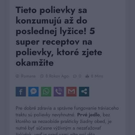
Tieto polievky sa
konzumujú až do
poslednej lyžice! 5
super receptov na
polievky, ktoré zjete
okamžite
Romana
8 Rokov Ago
0
8 Mins
Pre dobré zdravia a správne fungovanie tráviaceho
traktu sú polievky nevyhnutné.
Prvé jedlo
, bez
ktorého sa nezaobíde prakticky žiadny obed, je
nutné byť súčasne výživným a nezaťažovať
žalúdok, veď je pred vami ešte pol dňa.