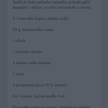
Tradičná česká polievka cesnačka sa bude páčiť
dospelým i deťom, je veľmi aromatická a chutná.
2 l mäsového bujónu (alebo vody)
20 g smotanového masla
1 cibuľa
1 hlavička cesnaku
3 stredne veľké zemiaky
1 vajce
3 polievkové lyžice 10 % smotany
Soľ, korenie, bylinky podľa chuti
Rozpustite maslo na panvici, pridajte na drobno