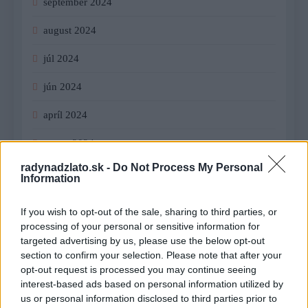
september 2024
august 2024
júl 2024
jún 2024
apríl 2024
marec 2024
radynadzlato.sk -
Do Not Process My Personal
február 2024
Information
január 2024
If you wish to opt-out of the sale, sharing to third parties, or
processing of your personal or sensitive information for
december 2023
targeted advertising by us, please use the below opt-out
section to confirm your selection. Please note that after your
november 2023
opt-out request is processed you may continue seeing
interest-based ads based on personal information utilized by
september 2023
us or personal information disclosed to third parties prior to