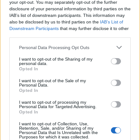
august 2023
your opt-out. You may separately opt-out of the further
disclosure of your personal information by third parties on the
júl 2023
IAB’s list of downstream participants. This information may
also be disclosed by us to third parties on the
IAB’s List of
jún 2023
Downstream Participants
that may further disclose it to other
third parties.
máj 2023
Personal Data Processing Opt Outs
apríl 2023
I want to opt-out of the Sharing of my
personal data.
marec 2023
Opted In
február 2023
I want to opt-out of the Sale of my
Personal Data.
Opted In
január 2023
I want to opt-out of processing my
december 2022
Personal Data for Targeted Advertising.
Opted In
november 2022
I want to opt-out of Collection, Use,
Retention, Sale, and/or Sharing of my
október 2022
Personal Data that Is Unrelated with the
Purposes for which it was collected.