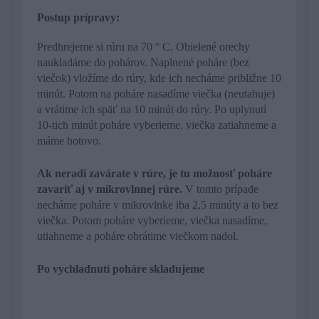
Postup prípravy:
Predhrejeme si rúru na 70 ° C. Obielené orechy
naukladáme do pohárov. Naplnené poháre (bez
viečok) vložíme do rúry, kde ich necháme približne 10
minút. Potom na poháre nasadíme viečka (neutahuje)
a vrátime ich späť na 10 minút do rúry. Po uplynutí
10-tich minút poháre vyberieme, viečka zatiahneme a
máme hotovo.
Ak neradi zavárate v rúre, je tu možnosť poháre
zavariť aj v mikrovlnnej rúre.
V tomto prípade
necháme poháre v mikrovlnke iba 2,5 minúty a to bez
viečka. Potom poháre vyberieme, viečka nasadíme,
utiahneme a poháre obrátime viečkom nadol.
Po vychladnutí poháre skladujeme