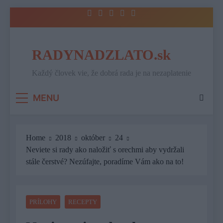
Skip
to
content
RADYNADZLATO.sk
Každý človek vie, že dobrá rada je na nezaplatenie
MENU
Home
2018
október
24
Neviete si rady ako naložiť s orechmi aby vydržali
stále čerstvé? Nezúfajte, poradíme Vám ako na to!
PRÍLOHY
RECEPTY