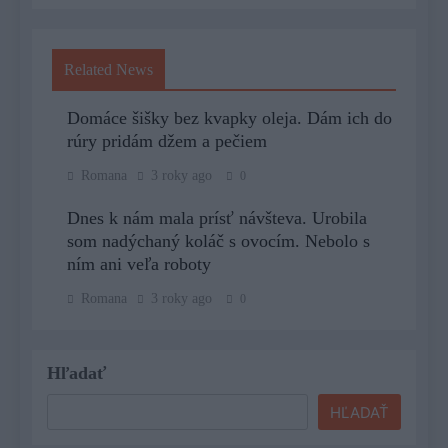
Related News
Domáce šišky bez kvapky oleja. Dám ich do
rúry pridám džem a pečiem
Romana
3 roky ago
0
Dnes k nám mala prísť návšteva. Urobila
som nadýchaný koláč s ovocím. Nebolo s
ním ani veľa roboty
Romana
3 roky ago
0
Hľadať
HĽADAŤ