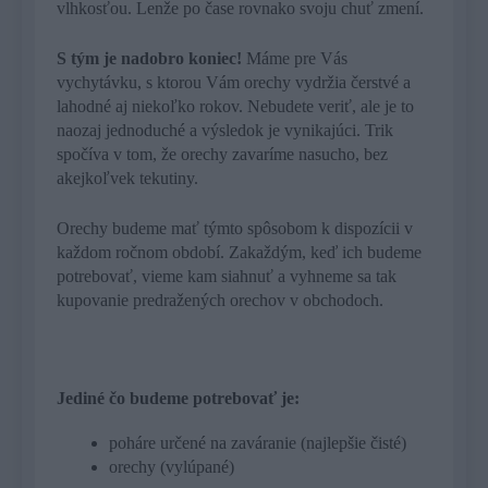
vlhkosťou. Lenže po čase rovnako svoju chuť zmení.
S tým je nadobro koniec!
Máme pre Vás
vychytávku, s ktorou Vám orechy vydržia čerstvé a
lahodné aj niekoľko rokov. Nebudete veriť, ale je to
naozaj jednoduché a výsledok je vynikajúci. Trik
spočíva v tom, že orechy zavaríme nasucho, bez
akejkoľvek tekutiny.
Orechy budeme mať týmto spôsobom k dispozícii v
každom ročnom období. Zakaždým, keď ich budeme
potrebovať, vieme kam siahnuť a vyhneme sa tak
kupovanie predražených orechov v obchodoch.
Jediné čo budeme potrebovať je:
poháre určené na zaváranie (najlepšie čisté)
orechy (vylúpané)