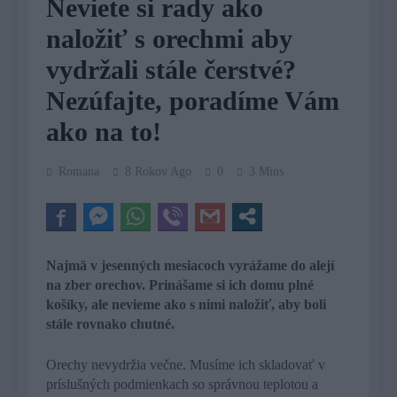
Neviete si rady ako
naložiť s orechmi aby
vydržali stále čerstvé?
Nezúfajte, poradíme Vám
ako na to!
Romana
8 Rokov Ago
0
3 Mins
Najmä v jesenných mesiacoch vyrážame do alejí
na zber orechov. Prinášame si ich domu plné
košíky, ale nevieme ako s nimi naložiť, aby boli
stále rovnako chutné.
Orechy nevydržia večne. Musíme ich skladovať v
príslušných podmienkach so správnou teplotou a