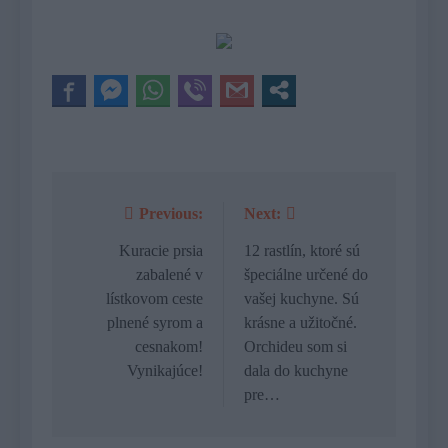
Previous:
Next:
Navigácia
v
Kuracie prsia
12 rastlín, ktoré sú
zabalené v
špeciálne určené do
článku
lístkovom ceste
vašej kuchyne. Sú
plnené syrom a
krásne a užitočné.
cesnakom!
Orchideu som si
Vynikajúce!
dala do kuchyne
pre…