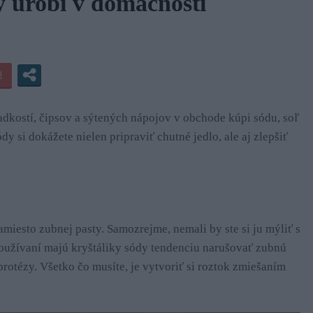
y urobí v domácnosti
adkostí, čipsov a sýtených nápojov v obchode kúpi sódu, soľ
y si dokážete nielen pripraviť chutné jedlo, ale aj zlepšiť
miesto zubnej pasty. Samozrejme, nemali by ste si ju mýliť s
užívaní majú kryštáliky sódy tendenciu narušovať zubnú
 protézy. Všetko čo musíte, je vytvoriť si roztok zmiešaním