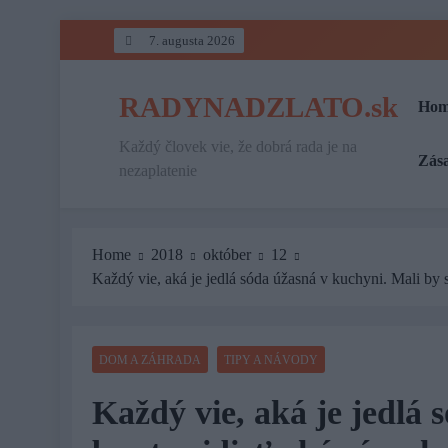
Skip
7. augusta 2026
to
content
RADYNADZLATO.sk
Hom
Každý človek vie, že dobrá rada je na
Zás
nezaplatenie
Home
2018
október
12
Každý vie, aká je jedlá sóda úžasná v kuchyni. Mali by 
DOM A ZÁHRADA
TIPY A NÁVODY
Každý vie, aká je jedlá 