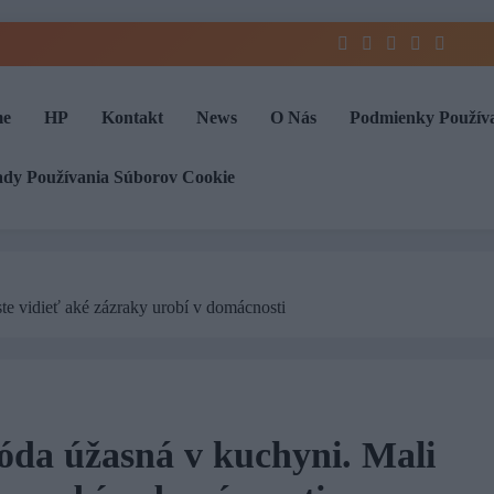
e
HP
Kontakt
News
O Nás
Podmienky Použív
ady Používania Súborov Cookie
ste vidieť aké zázraky urobí v domácnosti
sóda úžasná v kuchyni. Mali