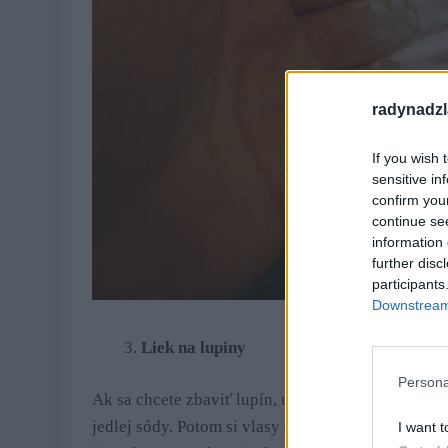
radynadzl
If you wish 
sensitive in
confirm you
continue se
information 
further disc
participants
Downstream 
Liek na lupiny
Persona
Ak sa chcete zbaviť lupín, umyte si vlasy obvykl
jedlej sódy. Potom si vlasy zmyte vodou. V boji p
I want t