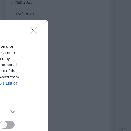
máj 2023
apríl 2023
marec 2023
február 2023
sonal or
január 2023
ection to
ou may
december 2022
 personal
out of the
november 2022
 downstream
B’s List of
október 2022
september 2022
august 2022
júl 2022