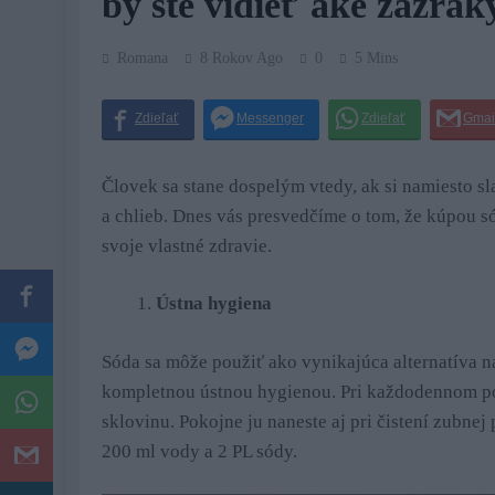
by ste vidieť aké zázrak
Romana
8 Rokov Ago
0
5 Mins
Človek sa stane dospelým vtedy, ak si namiesto sl
a chlieb. Dnes vás presvedčíme o tom, že kúpou sód
svoje vlastné zdravie.
Ústna hygiena
Sóda sa môže použiť ako vynikajúca alternatíva na
kompletnou ústnou hygienou. Pri každodennom po
sklovinu. Pokojne ju naneste aj pri čistení zubnej
200 ml vody a 2 PL sódy.