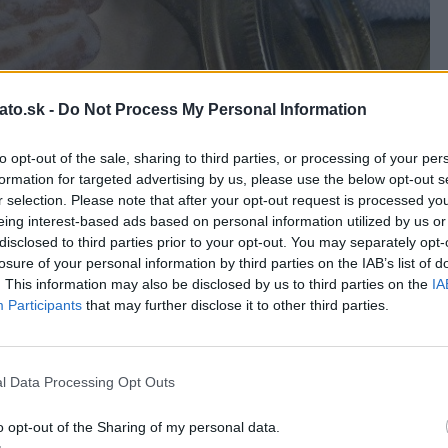
ato.sk -
Do Not Process My Personal Information
to opt-out of the sale, sharing to third parties, or processing of your per
formation for targeted advertising by us, please use the below opt-out s
r selection. Please note that after your opt-out request is processed y
eing interest-based ads based on personal information utilized by us or
disclosed to third parties prior to your opt-out. You may separately opt-
losure of your personal information by third parties on the IAB’s list of
. This information may also be disclosed by us to third parties on the
IA
Participants
that may further disclose it to other third parties.
l Data Processing Opt Outs
ým spôsobom a následne si votrite do pokožky hlavy hrsť
roti lupinám si môžete malé množstvo sódy pridať aj do
o opt-out of the Sharing of my personal data.