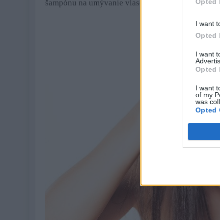
Opted 
šampónu na umývanie vlasov.
I want t
Opted 
I want 
Advertis
Opted 
I want t
of my P
was col
Opted 