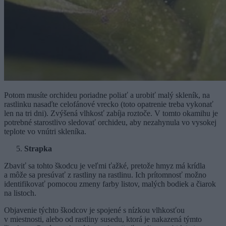
Potom musíte orchideu poriadne poliať a urobiť malý skleník, na
rastlinku nasaďte celofánové vrecko (toto opatrenie treba vykonať
len na tri dni). Zvýšená vlhkosť zabíja roztoče. V tomto okamihu je
potrebné starostlivo sledovať orchideu, aby nezahynula vo vysokej
teplote vo vnútri skleníka.
Strapka
Zbaviť sa tohto škodcu je veľmi ťažké, pretože hmyz má krídla
a môže sa presúvať z rastliny na rastlinu. Ich prítomnosť možno
identifikovať pomocou zmeny farby listov, malých bodiek a čiarok
na listoch.
Objavenie týchto škodcov je spojené s nízkou vlhkosťou
v miestnosti, alebo od rastliny susedu, ktorá je nakazená týmto