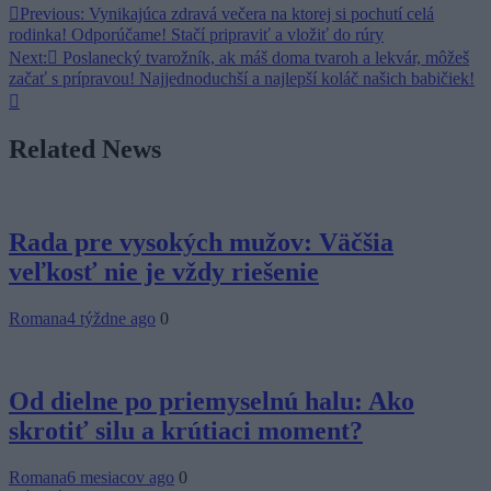
Navigácia
Previous:
Vynikajúca zdravá večera na ktorej si pochutí celá
rodinka! Odporúčame! Stačí pripraviť a vložiť do rúry
v
Next:
Poslanecký tvarožník, ak máš doma tvaroh a lekvár, môžeš
článku
začať s prípravou! Najjednoduchší a najlepší koláč našich babičiek!
Related News
Rada pre vysokých mužov: Väčšia
veľkosť nie je vždy riešenie
Romana
4 týždne ago
0
Od dielne po priemyselnú halu: Ako
skrotiť silu a krútiaci moment?
Romana
6 mesiacov ago
0