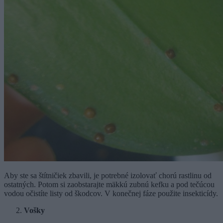
Aby ste sa štítničiek zbavili, je potrebné izolovať chorú rastlinu od
ostatných. Potom si zaobstarajte mäkkú zubnú kefku a pod tečúcou
vodou očistíte listy od škodcov. V konečnej fáze použite insekticídy.
Vošky