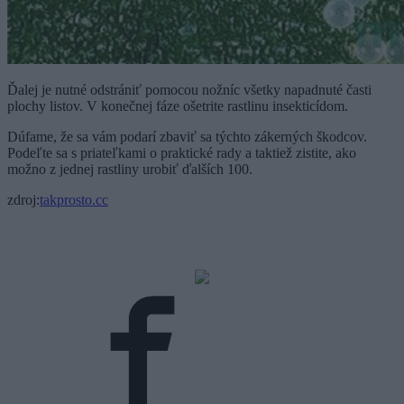
Ďalej je nutné odstrániť pomocou nožníc všetky napadnuté časti
plochy listov. V konečnej fáze ošetrite rastlinu insekticídom.
Dúfame, že sa vám podarí zbaviť sa týchto zákerných škodcov.
Podeľte sa s priateľkami o praktické rady a taktiež zistite, ako
možno z jednej rastliny urobiť ďalších 100.
zdroj:
takprosto.cc