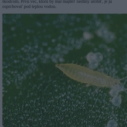
škodcom. Prvú vec, ktorú by mal majiteľ rastliny urobiť, je ju
osprchovať pod teplou vodou.