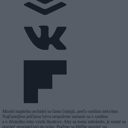
Mnohí majitelia orchideí sa často čudujú, prečo rastlina nekvitne.
Najčastejšou príčinou býva nesprávne staranie sa o rastlinu
a v dôsledku toho vznik škodcov. Aby sa tomu zabránilo, je nutné sa
pozrieť nepriateľovi do tváre. Poďme sa bližšie pozrieť na