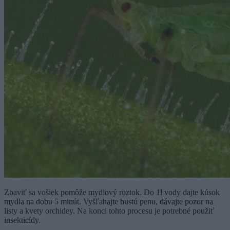
Zbaviť sa vošiek pomôže mydlový roztok. Do 1l vody dajte kúsok
mydla na dobu 5 minút. Vyšľahajte hustú penu, dávajte pozor na
listy a kvety orchidey. Na konci tohto procesu je potrebné použiť
insekticídy.