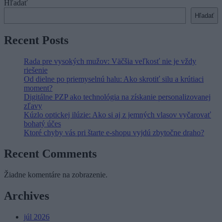
Hľadať
Hľadať
Recent Posts
Rada pre vysokých mužov: Väčšia veľkosť nie je vždy
riešenie
Od dielne po priemyselnú halu: Ako skrotiť silu a krútiaci
moment?
Digitálne PZP ako technológia na získanie personalizovanej
zľavy
Kúzlo optickej ilúzie: Ako si aj z jemných vlasov vyčarovať
bohatý účes
Ktoré chyby vás pri štarte e-shopu vyjdú zbytočne draho?
Recent Comments
Žiadne komentáre na zobrazenie.
Archives
júl 2026