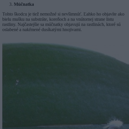
Múčnatka
Tohto škodcu je tiež nemožné si nevšimnúť. Ľahko ho objavíte ako
bielu mušku na substráte, koreňoch a na vnútornej strane listu
rastliny. Najčastejšie sa múčnatky objavujú na rastlinách, ktoré sú
oslabené a nakŕmené dusíkatými hnojivami.