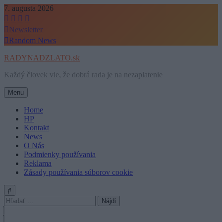
Skip
7. augusta 2026
to
content
Newsletter
Random News
RADYNADZLATO.sk
Každý človek vie, že dobrá rada je na nezaplatenie
Menu
Home
HP
Kontakt
News
O Nás
Podmienky používania
Reklama
Zásady používania súborov cookie
Hľadať: