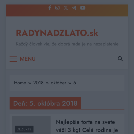
Skip
to
content
RADYNADZLATO.sk
Každý človek vie, že dobrá rada je na nezaplatenie
MENU
Home
2018
október
5
Deň:
5. októbra 2018
Najlepšia torta na svete
váži 3 kg! Celá rodina je
DEZERTY