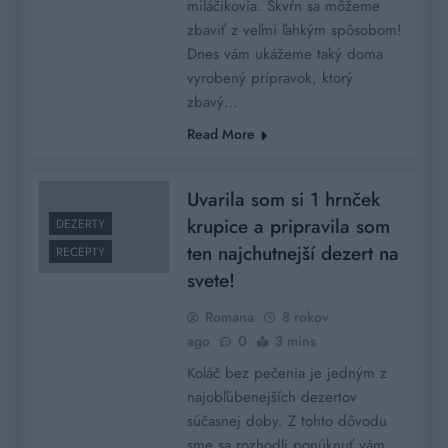
miláčikovia. Škvŕn sa môžeme
zbaviť z veľmi ľahkým spôsobom!
Dnes vám ukážeme taký doma
vyrobený prípravok, ktorý
zbavý…
Read More
Uvarila som si 1 hrnček
krupice a pripravila som
DEZERTY
ten najchutnejší dezert na
RECEPTY
svete!
Romana
8 rokov
ago
0
3 mins
Koláč bez pečenia je jedným z
najobľúbenejších dezertov
súčasnej doby. Z tohto dôvodu
sme sa rozhodli ponúknuť vám