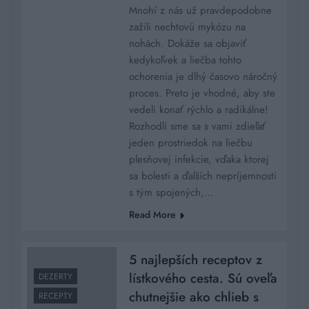
Mnohí z nás už pravdepodobne
zažili nechtovú mykózu na
nohách. Dokáže sa objaviť
kedykoľvek a liečba tohto
ochorenia je dlhý časovo náročný
proces. Preto je vhodné, aby ste
vedeli konať rýchlo a radikálne!
Rozhodli sme sa s vami zdieľať
jeden prostriedok na liečbu
plesňovej infekcie, vďaka ktorej
sa bolesti a ďalších nepríjemnosti
s tým spojených,…
Read More
5 najlepších receptov z
lístkového cesta. Sú oveľa
DEZERTY
chutnejšie ako chlieb s
RECEPTY