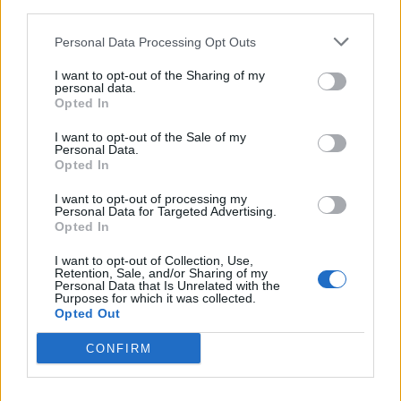
third parties.
november 2025
Personal Data Processing Opt Outs
júl 2025
I want to opt-out of the Sharing of my
personal data.
január 2025
Opted In
I want to opt-out of the Sale of my
november 2024
Personal Data.
Opted In
október 2024
I want to opt-out of processing my
Personal Data for Targeted Advertising.
september 2024
Opted In
august 2024
I want to opt-out of Collection, Use,
Retention, Sale, and/or Sharing of my
Personal Data that Is Unrelated with the
júl 2024
Purposes for which it was collected.
Opted Out
jún 2024
CONFIRM
apríl 2024
marec 2024