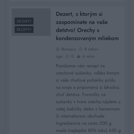
Dezert, s ktorým si
zaspomínate na vaše
DEZERTY
detstvo! Orechy s
RECEPTY
kondenzovaným mliekom
Romana
8 rokov
ago
0
4 mins
Ponúkame vám recept na
orechové sušienky, vďaka ktorým
si vaše chuťové poháriky prídu
na svoje a pripomenú si lahodnú
chuť detstva. Formičky na
sušienky v tvare orecha nájdete u
vašej babičky alebo v kamennom
či internetovom obchode.
Ingrediencie na cesto 200 g
masla (najlepšie 80% tuku) 650 g