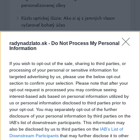
personalizovanej zľavy
Kúzlo optickej ilúzie: Ako si aj z jemných vlasov
vyčarovať bohatý účes
Ktoré chyby vás pri štarte e-shopu vyjdú zbytočne
radynadzlato.sk -
Do Not Process My Personal
draho?
Information
If you wish to opt-out of the sale, sharing to third parties, or
Recent Comments
processing of your personal or sensitive information for
Žiadne komentáre na zobrazenie.
targeted advertising by us, please use the below opt-out
section to confirm your selection. Please note that after your
opt-out request is processed you may continue seeing
interest-based ads based on personal information utilized by
Archives
us or personal information disclosed to third parties prior to
your opt-out. You may separately opt-out of the further
júl 2026
disclosure of your personal information by third parties on the
IAB’s list of downstream participants. This information may
február 2026
also be disclosed by us to third parties on the
IAB’s List of
Downstream Participants
that may further disclose it to other
január 2026