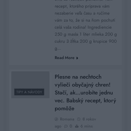
recept, ktorého príprava vám
nezaberie veľa času a ručíme
vám za to, že si na ňom pochutí
celá vaša rodina! Ingrediencie
250 g masla 1 liter mlieka 200 g
cukru 3 žĺtka 200 g krupice 900
g…
Read More
Plesne na nechtoch
vylieči obyčajný chren!
Stačí, ak…urobíte jednu
TIPY A NÁVODY
vec. Babský recept, ktorý
pomôže
Romana
8 rokov
ago
0
6 mins