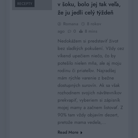
v šoku, bolo jej tak veľa,
RECEPTY
že ju jedli celý týždeň
Romana
8 rokov
ago
0
8 mins
Nedokážem si predstaviť život
bez sladkých pokušení. Vždy cez
víkend upečiem niečo, čo by
potešilo nielen mňa, ale aj moju
rodinu či priateľov. Najradšej
mám rýchle varenie z bežne
dostupných surovín. Ak sa však
rozhodnem svojich návštevníkov
prekvapiť, vyberiem si zápisník
mojej mamy a začnem listovať. Z
90% tam vždy objavím dezert,
pretože mama vedela,…
Read More