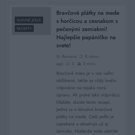
Bravčové plátky na mede
s horčicou a cesnakom s
HLAVNÉ JEDLÁ
pečenými zemiakmi!
RECEPTY
Najlepšie papáničko na
svete!
Romana
8 rokov
ago
0
2 mins
Bravčové mäso je u nás veľmi
obľúbené, takže sa vždy hodia
inšpirácie na nejakú novú
úpravu. Ak práve takú inšpiráciu
hľadáte, skúste tento recept.
Jedná sa o lahodné bravčové
plátky na mede. Celé jedlo je
zapekané a obsahuje už aj
zemiaky. Nielenže teda ušetríte