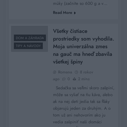
múky (začnite so 600 g a v…
Read More
Všetky čistiace
prostriedky som vyhodila.
DOM A ZÁHRADA
Moja univerzálna zmes
TIPY A NÁVODY
na gauč ma hneď zbavila
všetkej špiny
Romana
8 rokov
ago
0
2 mins
Sedačka sa veľlmi skoro zašpiní,
môže sa vyliať na ňu káva, alebo
ak na nej deti jedia tak sa fľaky
objavujú jeden za druhým. A o
tom už ani nehovorím ako ju
vedia zašpiniť naši domáci