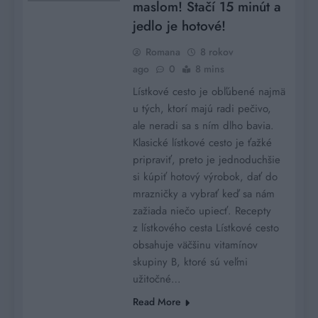
maslom! Stačí 15 minút a
jedlo je hotové!
Romana
8 rokov
ago
0
8 mins
Lístkové cesto je obľúbené najmä
u tých, ktorí majú radi pečivo,
ale neradi sa s ním dlho bavia.
Klasické lístkové cesto je ťažké
pripraviť, preto je jednoduchšie
si kúpiť hotový výrobok, dať do
mrazničky a vybrať keď sa nám
zažiada niečo upiecť. Recepty
z lístkového cesta Lístkové cesto
obsahuje väčšinu vitamínov
skupiny B, ktoré sú veľmi
užitočné…
Read More