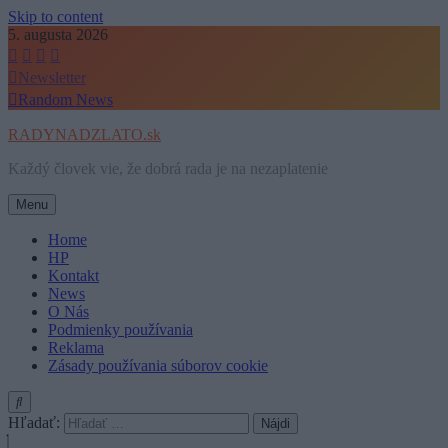
Skip to content
5. augusta 2026
Newsletter
Random News
RADYNADZLATO.sk
Každý človek vie, že dobrá rada je na nezaplatenie
Menu
Home
HP
Kontakt
News
O Nás
Podmienky používania
Reklama
Zásady používania súborov cookie
Hľadať: