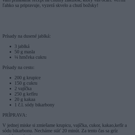
ľahko sa pripravuje, vyzerá skvelo a chutí božsky!
Prísady na dusené jablká:
3 jablká
50 g masla
¼ hrnčeka cukru
Prísady na cesto:
200 g krupice
150 g cukru
2 vajíčka
250 g kefíru
20 g kakaa
1 č.l. sódy bikarbony
PRÍPRAVA:
V jednej miske si zmiešame krupicu, vajíčka, cukor, kakao,kefír a
sódu bikarbonu. Necháme stáť 20 minút. Za tento čas sa gríz