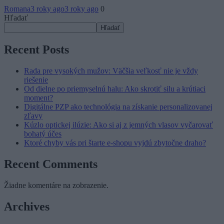
Romana
3 roky ago
3 roky ago
0
Hľadať
Hľadať
Recent Posts
Rada pre vysokých mužov: Väčšia veľkosť nie je vždy
riešenie
Od dielne po priemyselnú halu: Ako skrotiť silu a krútiaci
moment?
Digitálne PZP ako technológia na získanie personalizovanej
zľavy
Kúzlo optickej ilúzie: Ako si aj z jemných vlasov vyčarovať
bohatý účes
Ktoré chyby vás pri štarte e-shopu vyjdú zbytočne draho?
Recent Comments
Žiadne komentáre na zobrazenie.
Archives