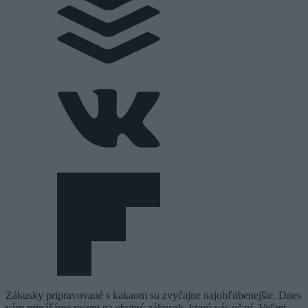
Zákusky pripravované s kakaom su zvyčajne najobľúbenejšie. Dnes
vám prinášáme recept na chutný zákusok, ktorý vás očarí. Veľmi