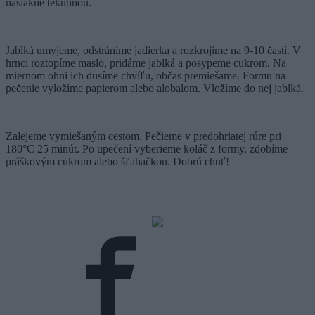
nasiakne tekutinou.
Jablká umyjeme, odstráníme jadierka a rozkrojíme na 9-10 častí. V
hrnci roztopíme maslo, pridáme jablká a posypeme cukrom. Na
miernom ohni ich dusíme chvíľu, občas premiešame. Formu na
pečenie vyložíme papierom alebo alobalom. Vložíme do nej jablká.
Zalejeme vymiešaným cestom. Pečieme v predohriatej rúre pri
180°C 25 minút. Po upečení vyberieme koláč z formy, zdobíme
práškovým cukrom alebo šľahačkou. Dobrú chuť!