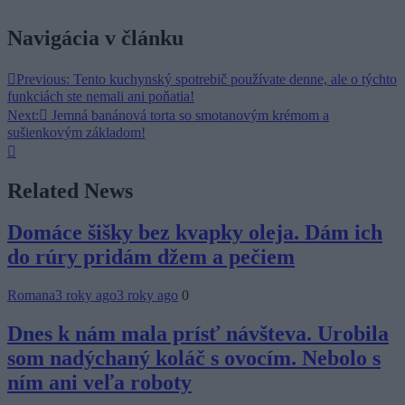
Navigácia v článku
Previous:
Tento kuchynský spotrebič používate denne, ale o týchto
funkciách ste nemali ani poňatia!
Next:
Jemná banánová torta so smotanovým krémom a
sušienkovým základom!
Related News
Domáce šišky bez kvapky oleja. Dám ich
do rúry pridám džem a pečiem
Romana
3 roky ago
3 roky ago
0
Dnes k nám mala prísť návšteva. Urobila
som nadýchaný koláč s ovocím. Nebolo s
ním ani veľa roboty