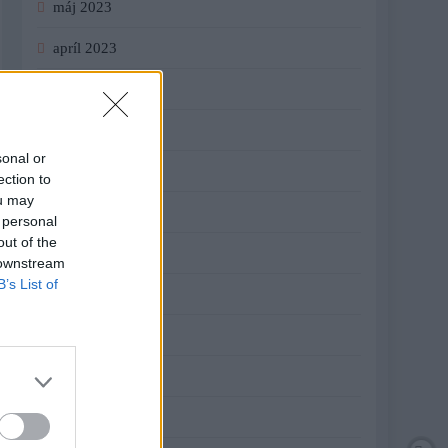
máj 2023
apríl 2023
marec 2023
február 2023
sonal or
január 2023
ection to
ou may
december 2022
 personal
out of the
november 2022
 downstream
B’s List of
október 2022
september 2022
august 2022
júl 2022