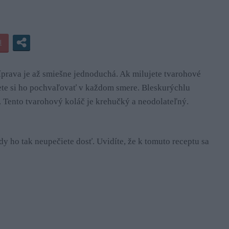
íprava je až smiešne jednoduchá. Ak milujete tvarohové
ete si ho pochvaľovať v každom smere. Bleskurýchlu
 Tento tvarohový koláč je krehučký a neodolateľný.
dy ho tak neupečiete dosť. Uvidíte, že k tomuto receptu sa