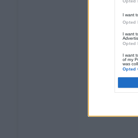
Opted 
I want t
Opted 
I want 
Advertis
Opted 
I want t
of my P
was col
Opted 