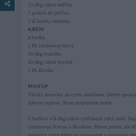
15 dkg cukru múčka
1 prášok do pečiva
2 dl kyslej smotany
KRÉM
4 bielky
1 PL citrónovej šťavy
50 dkg tvarohu
20 dkg cukru kryštál
1 PL škrobu
POSTUP
Všetky suroviny na cesto zmiešame. Dobre spracu
izbovej teplote. Teraz pripravíme krém.
Z bielkov a 8 dkg cukru vyšľahajte tuhý sneh. Da
citrónovou šťavou a škrobom. Potom jemne, ale d
polovicu cesta dáme na vymastený a vysypaný ple