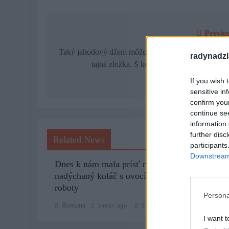
Previo
Navigácia
v
Taký jahodový džem môžu robiť len babičky! Tu je 
radynadzl
tajná zložka. S kupovaným sa nedá porov
článku
If you wish 
sensitive in
confirm you
continue se
information 
further disc
Related News
participants
Downstream 
Dnes k nám mala prísť návšteva. Urobila som
nadýchaný koláč s ovocím. Nebolo s ním ani 
roboty
Persona
Romana
3 roky ago
0
I want t