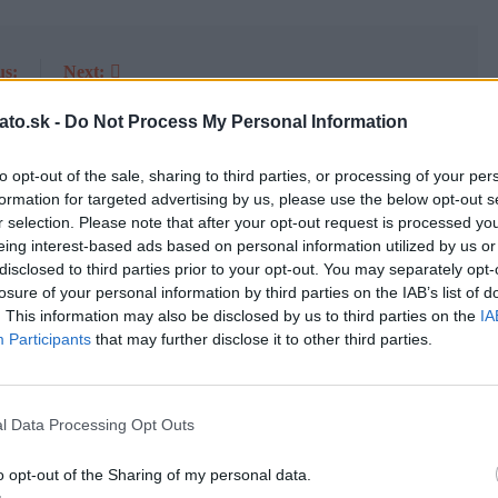
us:
Next:
ich
Táto žena strávila 2 dni zbieraním suchých konárikov
ato.sk -
Do Not Process My Personal Information
nať
zo stromov, aby vytvorila tak krásnu vec, že ju budete
chcieť aj vy
to opt-out of the sale, sharing to third parties, or processing of your per
formation for targeted advertising by us, please use the below opt-out s
r selection. Please note that after your opt-out request is processed y
eing interest-based ads based on personal information utilized by us or
disclosed to third parties prior to your opt-out. You may separately opt-
losure of your personal information by third parties on the IAB’s list of
. This information may also be disclosed by us to third parties on the
IA
Participants
that may further disclose it to other third parties.
Pripravte si pusinkovo orechový dezert, priamo od
veľa
pani cukrárky a bez pečenia
Simonidessa
3 roky ago
0
l Data Processing Opt Outs
o opt-out of the Sharing of my personal data.