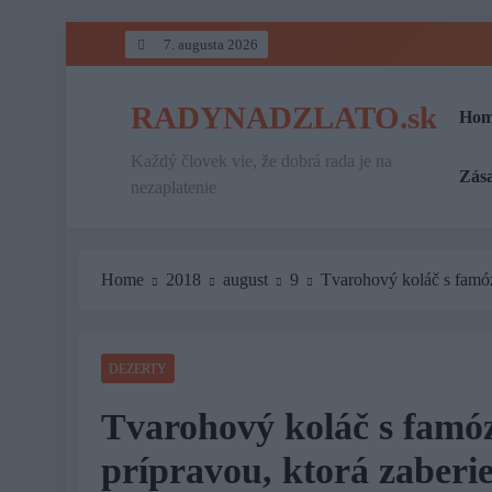
Skip
7. augusta 2026
to
content
RADYNADZLATO.sk
Hom
Každý človek vie, že dobrá rada je na
Zás
nezaplatenie
Home
2018
august
9
Tvarohový koláč s famóz
DEZERTY
Tvarohový koláč s famó
prípravou, ktorá zaberie