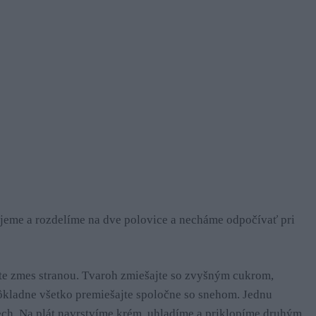
jeme a rozdelíme na dve polovice a necháme odpočívať pri
jte zmes stranou. Tvaroh zmiešajte so zvyšným cukrom,
ôkladne všetko premiešajte spoločne so snehom. Jednu
ch. Na plát navrstvíme krém, uhladíme a priklopíme druhým