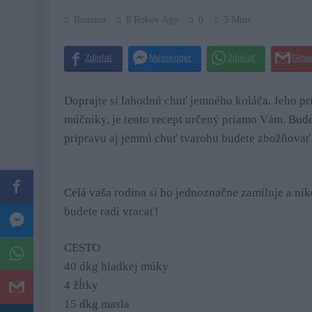
Romana
8 Rokov Ago
0
3 Mins
Doprajte si lahodnú chuť jemného koláča. Jeho pr
múčniky, je tento recept určený priamo Vám. Bud
prípravu aj jemnú chuť tvarohu budete zbožňovať.
Celá vaša rodina si ho jednoznačne zamiluje a nik
budete radi vracať!
CESTO
40 dkg hladkej múky
4 žĺtky
15 dkg masla