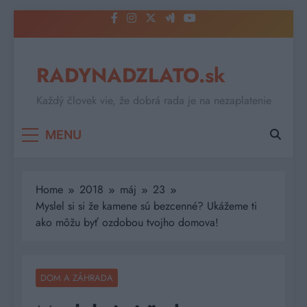
Skip
to
content
RADYNADZLATO.sk
Každý človek vie, že dobrá rada je na nezaplatenie
MENU
Home
2018
máj
23
Myslel si si že kamene sú bezcenné? Ukážeme ti
ako môžu byť ozdobou tvojho domova!
DOM A ZÁHRADA