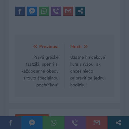
Navigácia
Previous:
Next:
v
Pravé grécké
Úžasné hrnčekové
tzatziki, spestri si
kura s ryžou, ak
článku
každodenné obedy
chceš niečo
s touto špeciálnou
pripraviť za jednu
pochúťkou!
hodinku!
Related News