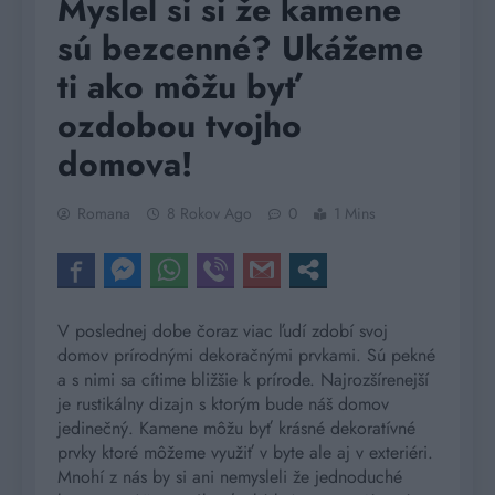
Myslel si si že kamene
sú bezcenné? Ukážeme
ti ako môžu byť
ozdobou tvojho
domova!
Romana
8 Rokov Ago
0
1 Mins
V poslednej dobe čoraz viac ľudí zdobí svoj
domov prírodnými dekoračnými prvkami. Sú pekné
a s nimi sa cítime bližšie k prírode. Najrozšírenejší
je rustikálny dizajn s ktorým bude náš domov
jedinečný. Kamene môžu byť krásné dekoratívné
prvky ktoré môžeme využiť v byte ale aj v exteriéri.
Mnohí z nás by si ani nemysleli že jednoduché