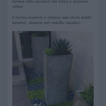
kamene môžu ponúknuť taký krásny a zaujímavý
vzhľad.
S trochou kreativity si môžeme naše okolie skrášliť
kameňmi, ukážeme vám niekoľko nápadov!