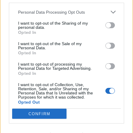
third parties.
február 2023
Personal Data Processing Opt Outs
január 2023
I want to opt-out of the Sharing of my
personal data.
Opted In
december 2022
I want to opt-out of the Sale of my
november 2022
Personal Data.
Opted In
október 2022
I want to opt-out of processing my
Personal Data for Targeted Advertising.
september 2022
Opted In
august 2022
I want to opt-out of Collection, Use,
Retention, Sale, and/or Sharing of my
Personal Data that Is Unrelated with the
júl 2022
Purposes for which it was collected.
Opted Out
jún 2022
CONFIRM
máj 2022
apríl 2022