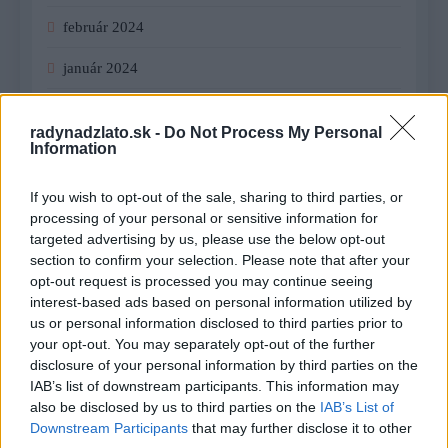
február 2024
január 2024
december 2023
radynadzlato.sk -
Do Not Process My Personal
Information
november 2023
september 2023
If you wish to opt-out of the sale, sharing to third parties, or
processing of your personal or sensitive information for
august 2023
targeted advertising by us, please use the below opt-out
section to confirm your selection. Please note that after your
júl 2023
opt-out request is processed you may continue seeing
interest-based ads based on personal information utilized by
jún 2023
us or personal information disclosed to third parties prior to
your opt-out. You may separately opt-out of the further
máj 2023
disclosure of your personal information by third parties on the
IAB’s list of downstream participants. This information may
apríl 2023
also be disclosed by us to third parties on the
IAB’s List of
Downstream Participants
that may further disclose it to other
marec 2023