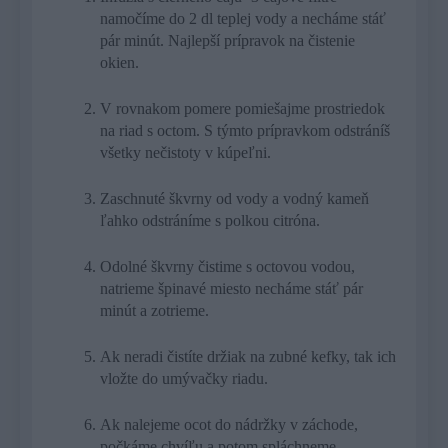
namočíme do 2 dl teplej vody a necháme stáť
pár minút. Najlepší prípravok na čistenie
okien.
V rovnakom pomere pomiešajme prostriedok
na riad s octom. S týmto prípravkom odstráníš
všetky nečistoty v kúpeľni.
Zaschnuté škvrny od vody a vodný kameň
ľahko odstráníme s polkou citróna.
Odolné škvrny čistime s octovou vodou,
natrieme špinavé miesto necháme stáť pár
minút a zotrieme.
Ak neradi čistíte držiak na zubné kefky, tak ich
vložte do umývačky riadu.
Ak nalejeme ocot do nádržky v záchode,
počkáme chvíľu a potom spláchneme,