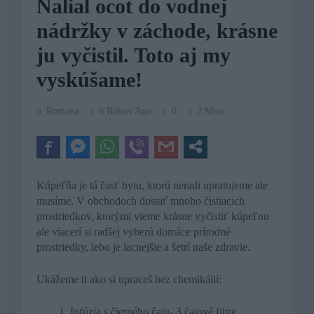
Nalial ocot do vodnej
nádržky v záchode, krásne
ju vyčistil. Toto aj my
vyskúšame!
Romana
8 Rokov Ago
0
2 Mins
Kúpeľňa je tá časť bytu, ktorú neradi upratujeme ale
musíme. V obchodoch dostať mnoho čistiacich
prostriedkov, ktorými vieme krásne vyčistiť kúpeľnu
ale viacerí si radšej vyberú domáce prírodné
prostriedky, lebo je lacnejšie a šetrí naše zdravie.
Ukážeme ti ako si upraceš bez chemikálií:
Infúzia s čierného čaju- 3 čajové filtre