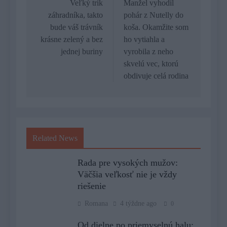
v
Veľký trik
Manžel vyhodil
záhradníka, takto
pohár z Nutelly do
článku
bude váš trávník
koša. Okamžite som
krásne zelený a bez
ho vytiahla a
jednej buriny
vyrobila z neho
skvelú vec, ktorú
obdivuje celá rodina
Related News
Rada pre vysokých mužov:
Väčšia veľkosť nie je vždy
riešenie
Romana
4 týždne ago
0
Od dielne po priemyselnú halu: