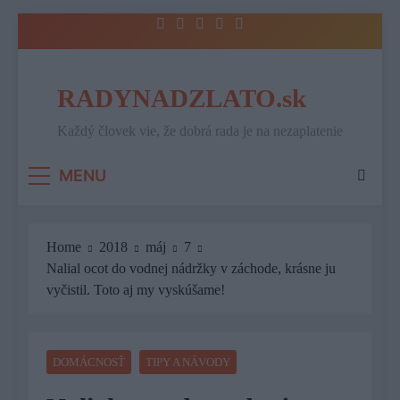
Skip
to
content
RADYNADZLATO.sk
Každý človek vie, že dobrá rada je na nezaplatenie
MENU
Home
2018
máj
7
Nalial ocot do vodnej nádržky v záchode, krásne ju
vyčistil. Toto aj my vyskúšame!
DOMÁCNOSŤ
TIPY A NÁVODY