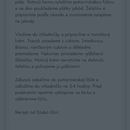
pláty. Tortovú formu vyložíme potravinárskou fóliou
a na dno poukladáme plátky jahôd. Želatínu si
pripravíme podľa návodu a rovnomerne nalejeme
na jahody.
Vložíme do chladničky a pripravíme si tvarohový
krém. Tvaroh zmiešame s cukrom, limetkovou
šťavou, vanilkovým cukrom a dôkladne
premiešame. Nakoniec primiešame vyšľahanú
šľahačku. Hotový krém navrstvíme na stuhnutú
želatínu a pokryjeme ju piškótami.
Zákusok zabalíme do potravinárskej fólie a
odložíme do chladničky na 3-4 hodiny. Pred
podávaním opatrne vyklopíme na tácku a
odstráníme fóliu.
Recept od Szabó Dori.