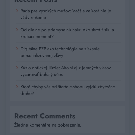
Rada pre vysokých mužov: Väčšia veľkosť nie je
vždy riešenie
Od dielne po priemyselnú halu: Ako skrotiť silu a
krútiaci moment?
Digitálne PZP ako technológia na získanie
personalizovanej zľavy
Kúzlo optickej ilúzie: Ako si aj z jemných vlasov
vyčarovať bohatý účes
Ktoré chyby vás pri štarte e-shopu vyjdú zbytočne
draho?
Recent Comments
Žiadne komentáre na zobrazenie.