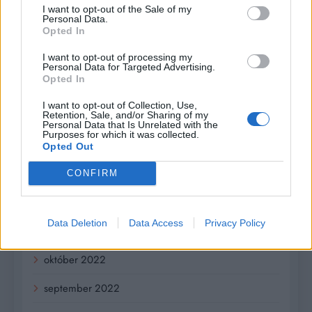
júl 2023
I want to opt-out of the Sale of my
Personal Data.
jún 2023
Opted In
I want to opt-out of processing my
máj 2023
Personal Data for Targeted Advertising.
Opted In
apríl 2023
I want to opt-out of Collection, Use,
Retention, Sale, and/or Sharing of my
marec 2023
Personal Data that Is Unrelated with the
Purposes for which it was collected.
február 2023
Opted Out
január 2023
CONFIRM
december 2022
Data Deletion
Data Access
Privacy Policy
november 2022
október 2022
september 2022