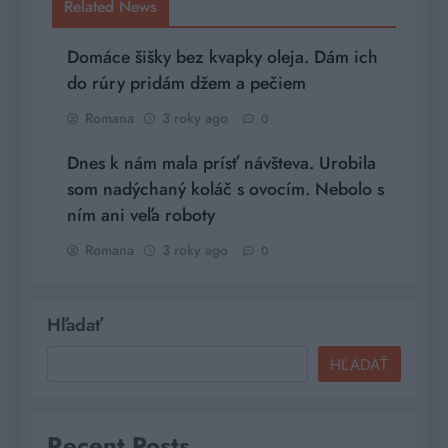
Related News
Domáce šišky bez kvapky oleja. Dám ich
do rúry pridám džem a pečiem
Romana
3 roky ago
0
Dnes k nám mala prísť návšteva. Urobila
som nadýchaný koláč s ovocím. Nebolo s
ním ani veľa roboty
Romana
3 roky ago
0
Hľadať
HĽADAŤ
Recent Posts