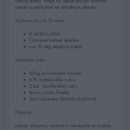
naozaj skvelo. Nieje nič lepšie ako po dobrom
obede si pochutnať na lahodnom zákusku.
Suroviny na cca 15 rezov
8 väčších jahôd
1 červená tortová želatína
cca 10 dkg detských piškót
Tvarohový krém
500g polotučného tvarohu
8 PL kryštálového cukru
3 bal. Vanilkového cukru
šťava z polky limetky
3dcl cukrárskej šľahačky (rastlinné)
Príprava
Jahody umyjeme, osušíme a nakrájame na hrubšie