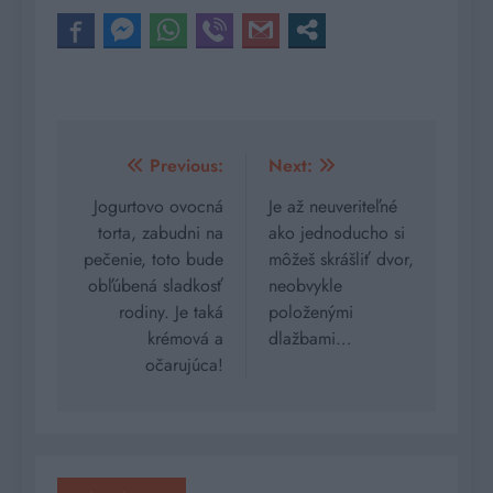
Navigácia
Previous:
Next:
v
Jogurtovo ovocná
Je až neuveriteľné
torta, zabudni na
ako jednoducho si
článku
pečenie, toto bude
môžeš skrášliť dvor,
obľúbená sladkosť
neobvykle
rodiny. Je taká
položenými
krémová a
dlažbami…
očarujúca!