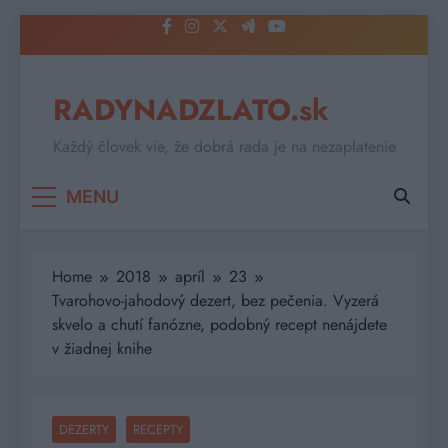
Skip
to
content
RADYNADZLATO.sk
Každý človek vie, že dobrá rada je na nezaplatenie
MENU
Home
2018
apríl
23
Tvarohovo-jahodový dezert, bez pečenia. Vyzerá
skvelo a chutí fanózne, podobný recept nenájdete
v žiadnej knihe
DEZERTY
RECEPTY