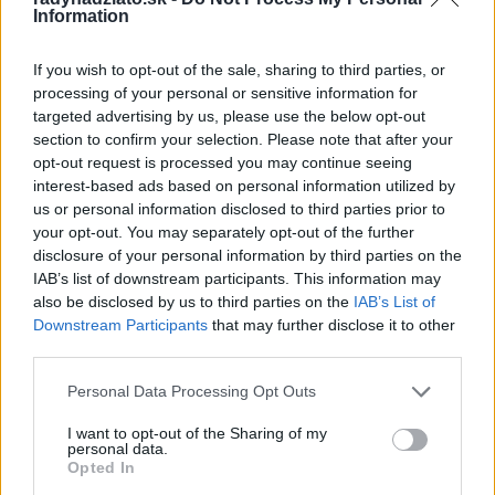
august 2024
Information
júl 2024
If you wish to opt-out of the sale, sharing to third parties, or
jún 2024
processing of your personal or sensitive information for
targeted advertising by us, please use the below opt-out
apríl 2024
section to confirm your selection. Please note that after your
opt-out request is processed you may continue seeing
marec 2024
interest-based ads based on personal information utilized by
us or personal information disclosed to third parties prior to
február 2024
your opt-out. You may separately opt-out of the further
disclosure of your personal information by third parties on the
január 2024
IAB’s list of downstream participants. This information may
also be disclosed by us to third parties on the
IAB’s List of
december 2023
Downstream Participants
that may further disclose it to other
third parties.
november 2023
Personal Data Processing Opt Outs
september 2023
I want to opt-out of the Sharing of my
personal data.
august 2023
Opted In