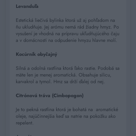
Levanduľa
Estetická liečivá bylinka ktorá už aj pohľadom na
ňu ukludňuje. Jej arómu nemá rád žiadny hmyz. Po
vysušení je vhodná na prípravu ukľudňujúcého čaju
a v domácnosti na odpudenie hmyzu hlavne molí.
Kocúrník obyčajný
Silná a odolná rastlina ktorá ľako rastie. Podobá sa
mäte len je menej aromatická. Obsahuje silicu,
karvakrol a tymol. Hmz sa drží ďalej od nej.
Citrónová tráva (Cimbopogon)
Je to pekná rastlina ktorá je bohatá na
aromatické
oleje, najúčinnejšia keď sa natrie na pokožku ako
repelent.