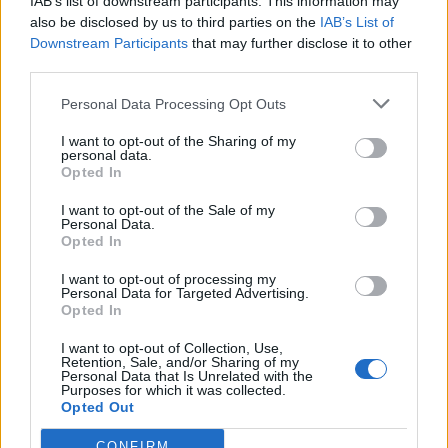
IAB’s list of downstream participants. This information may
also be disclosed by us to third parties on the
IAB’s List of
júl 2026
Downstream Participants
that may further disclose it to other
third parties.
február 2026
Personal Data Processing Opt Outs
január 2026
I want to opt-out of the Sharing of my
november 2025
personal data.
Opted In
júl 2025
I want to opt-out of the Sale of my
Personal Data.
január 2025
Opted In
november 2024
I want to opt-out of processing my
Personal Data for Targeted Advertising.
Opted In
október 2024
I want to opt-out of Collection, Use,
september 2024
Retention, Sale, and/or Sharing of my
Personal Data that Is Unrelated with the
Purposes for which it was collected.
august 2024
Opted Out
júl 2024
CONFIRM