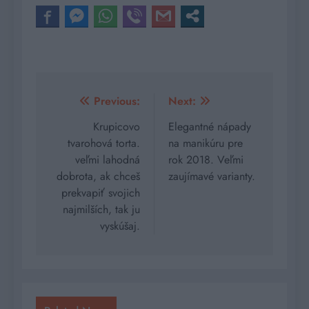
Navigácia
Previous:
Next:
v
Krupicovo
Elegantné nápady
tvarohová torta.
na manikúru pre
článku
veľmi lahodná
rok 2018. Veľmi
dobrota, ak chceš
zaujímavé varianty.
prekvapiť svojich
najmilších, tak ju
vyskúšaj.