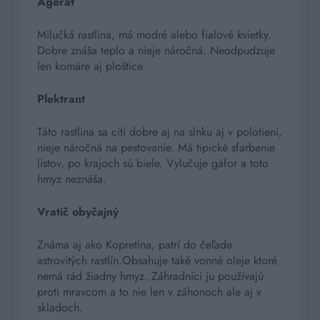
Agerát
Milučká rastlina, má modré alebo fialové kvietky.
Dobre znáša teplo a nieje náročná. Neodpudzuje
len komáre aj ploštice.
Plektrant
Táto rastlina sa cíti dobre aj na slnku aj v polotieni,
nieje náročná na pestovanie. Má tipické sfarbenie
listov, po krajoch sú biele. Vylučuje gáfor a toto
hmyz neznáša.
Vratič obyčajný
Známa aj ako Kopretina, patrí do čeľade
astrovitých rastlín.Obsahuje také vonné oleje ktoré
nemá rád žiadny hmyz. Záhradníci ju používajú
proti mravcom a to nie len v záhonoch ale aj v
skladoch.