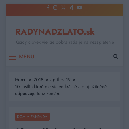
Skip
to
content
RADYNADZLATO.sk
Každý človek vie, že dobrá rada je na nezaplatenie
MENU
Home
2018
apríl
19
10 rastlín ktoré nie sú len krásné ale aj užitočné,
odpudzujú totiž komáre
DOM A ZÁHRADA