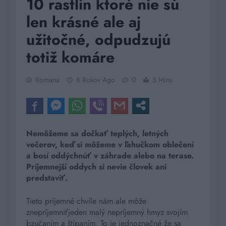
10 rastlín ktoré nie sú
len krásné ale aj
užitočné, odpudzujú
totiž komáre
Romana
8 Rokov Ago
0
5 Mins
Nemôžeme sa dočkať teplých, letných
večerov, keď si môžeme v ľahučkom oblečení
a bosí oddýchnúť v záhrade alebo na terase.
Príjemnejší oddych si nevie človek ani
predstaviť.
Tieto príjemné chvíle nám ale môže
znepríjemniťjeden malý nepríjemný hmyz svojím
bzučaním a štípaním. To je jednoznačné že sa