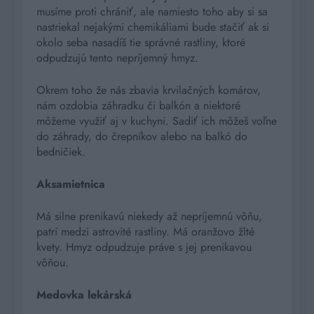
musíme proti chrániť, ale namiesto toho aby si sa
nastriekal nejakými chemikáliami bude stačiť ak si
okolo seba nasadíš tie správné rastliny, ktoré
odpudzujú tento nepríjemný hmyz.
Okrem toho že nás zbavia krvilačných komárov,
nám ozdobia záhradku či balkón a niektoré
môžeme využiť aj v kuchyni. Sadiť ich môžeš voľne
do záhrady, do črepníkov alebo na balkó do
bedničiek.
Aksamietnica
Má silne prenikavú niekedy až nepríjemnú vôňu,
patrí medzi astrovité rastliny. Má oranžovo žlté
kvety. Hmyz odpudzuje práve s jej prenikavou
vôňou.
Medovka lekárská