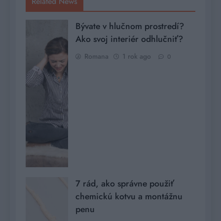
Related News
Bývate v hlučnom prostredí?
Ako svoj interiér odhlučniť?
Romana
1 rok ago
0
7 rád, ako správne použiť
chemickú kotvu a montážnu
penu