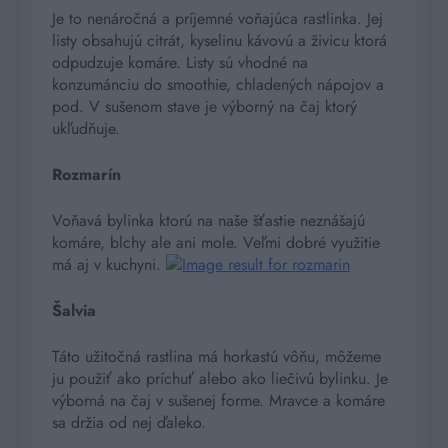
Je to nenáročná a príjemné voňajúca rastlinka. Jej
listy obsahujú citrát, kyselinu kávovú a živicu ktorá
odpudzuje komáre. Listy sú vhodné na
konzumánciu do smoothie, chladených nápojov a
pod. V sušenom stave je výborný na čaj ktorý
ukľudňuje.
Rozmarín
Voňavá bylinka ktorú na naše šťastie neznášajú
komáre, blchy ale ani mole. Veľmi dobré využitie
má aj v kuchyni.
Šalvia
Táto užitočná rastlina má horkastú vôňu, môžeme
ju použiť ako príchuť alebo ako liečivú bylinku. Je
výborná na čaj v sušenej forme. Mravce a komáre
sa držia od nej ďaleko.