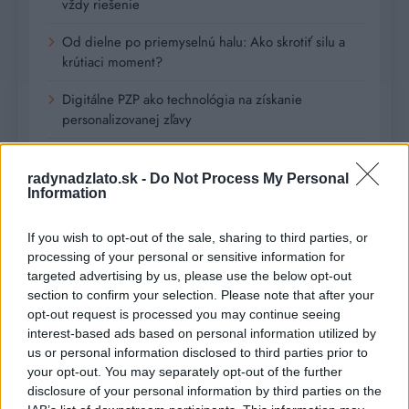
vždy riešenie
Od dielne po priemyselnú halu: Ako skrotiť silu a
krútiaci moment?
Digitálne PZP ako technológia na získanie
personalizovanej zľavy
Kúzlo optickej ilúzie: Ako si aj z jemných vlasov
vyčarovať bohatý účes
radynadzlato.sk -
Do Not Process My Personal
Information
Ktoré chyby vás pri štarte e-shopu vyjdú zbytočne
draho?
If you wish to opt-out of the sale, sharing to third parties, or
processing of your personal or sensitive information for
targeted advertising by us, please use the below opt-out
Recent Comments
section to confirm your selection. Please note that after your
opt-out request is processed you may continue seeing
Žiadne komentáre na zobrazenie.
interest-based ads based on personal information utilized by
us or personal information disclosed to third parties prior to
your opt-out. You may separately opt-out of the further
Archives
disclosure of your personal information by third parties on the