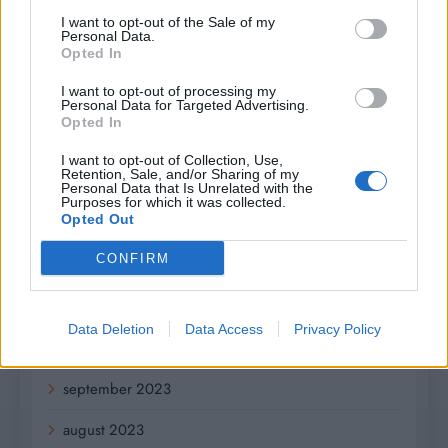
august 2024
I want to opt-out of the Sale of my
Personal Data.
Opted In
júl 2024
I want to opt-out of processing my
jún 2024
Personal Data for Targeted Advertising.
Opted In
apríl 2024
I want to opt-out of Collection, Use,
Retention, Sale, and/or Sharing of my
marec 2024
Personal Data that Is Unrelated with the
Purposes for which it was collected.
Opted Out
február 2024
CONFIRM
január 2024
december 2023
Data Deletion
Data Access
Privacy Policy
november 2023
september 2023
august 2023