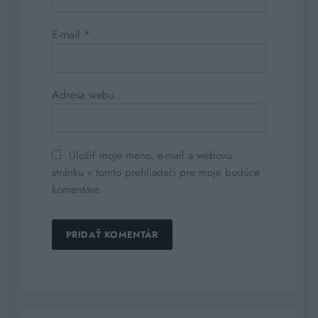
E-mail
*
Adresa webu
Uložiť moje meno, e-mail a webovú
stránku v tomto prehliadači pre moje budúce
komentáre.