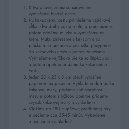
K tvarohovej zmesi so surovinami
vymiešame hladké cesto.
Ku kakaovému cestu primiešame vajíčkové
žĺtka, dva druhy cukru a olej a premiešame,
potom pridáme mlieko a vymiešame na
krém. Múku zmiešame s kakaom a so
práškom na pečenie a cez sitko prisypeme
do kakaového cesta a potom zmiešame.
Vymiešame vajíčkové bielka so štipkou soli
a potom opatrne pridáme ku kakaovému
cestu.
Jeden 20 x 23 x 8 cm plech vyložíme
papierom na pečenie. Vyhladíme doň polku
kakaovej masy, pridáme naň tvarohovú
masu a potom s lyžicou opatrne pridáme
zvyšok kakaovej masy a vyhladíme.
Vložíme do 180 stupňovej predhriatej rúry
a pečieme cca 35-45 minút. Vyberieme
a necháme vychladnúť.