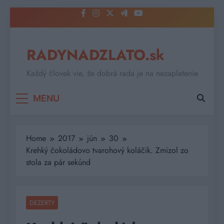
Skip
to
content
RADYNADZLATO.sk
Každý človek vie, že dobrá rada je na nezaplatenie
MENU
Home
2017
jún
30
Krehký čokoládovo tvarohový koláčik. Zmizol zo
stola za pár sekúnd
DEZERTY