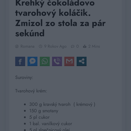
Krehký čokoládovo
tvarohový koláčik.
Zmizol zo stola za pár
sekúnd
Romana
9 Rokov Ago
0
2 Mins
Suroviny:
Tvarohový krém:
300 g kravský tvaroh ( krémový )
150 g smotany
5 pl cukor
1 bal. vanilkový cukor
5 pl slnečnicový olej