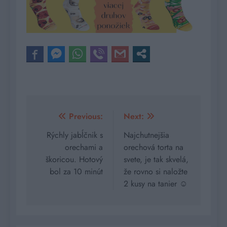
Navigácia
Previous:
Next:
v
Rýchly jabĺčnik s
Najchutnejšia
orechami a
orechová torta na
článku
škoricou. Hotový
svete, je tak skvelá,
bol za 10 minút
že rovno si naložte
2 kusy na tanier ☺