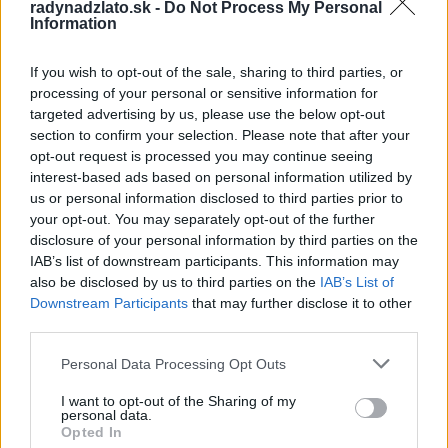
radynadzlato.sk -
Do Not Process My Personal
Information
Archives
If you wish to opt-out of the sale, sharing to third parties, or
processing of your personal or sensitive information for
júl 2026
targeted advertising by us, please use the below opt-out
section to confirm your selection. Please note that after your
február 2026
opt-out request is processed you may continue seeing
interest-based ads based on personal information utilized by
január 2026
us or personal information disclosed to third parties prior to
november 2025
your opt-out. You may separately opt-out of the further
disclosure of your personal information by third parties on the
júl 2025
IAB’s list of downstream participants. This information may
also be disclosed by us to third parties on the
IAB’s List of
január 2025
Downstream Participants
that may further disclose it to other
third parties.
november 2024
Personal Data Processing Opt Outs
október 2024
I want to opt-out of the Sharing of my
personal data.
september 2024
Opted In