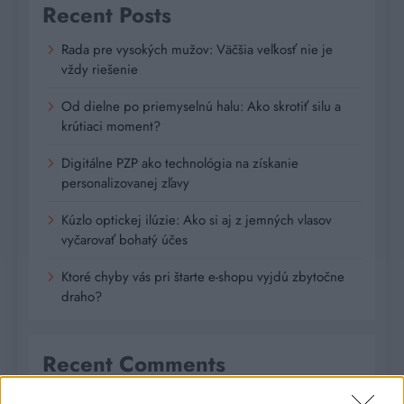
Recent Posts
Rada pre vysokých mužov: Väčšia veľkosť nie je
vždy riešenie
Od dielne po priemyselnú halu: Ako skrotiť silu a
krútiaci moment?
Digitálne PZP ako technológia na získanie
personalizovanej zľavy
Kúzlo optickej ilúzie: Ako si aj z jemných vlasov
vyčarovať bohatý účes
Ktoré chyby vás pri štarte e-shopu vyjdú zbytočne
draho?
Recent Comments
Žiadne komentáre na zobrazenie.