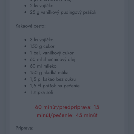
2 ks vajíčko
25 g vanilkový pudingový prášok
Kakaové cesto:
3 ks vajíčko
150 g cukor
1 bal. vanilkový cukor
60 ml slnečnicový olej
60 ml mlieko
150 g hladká múka
1,5 pl kakao bez cukru
1,5 čl prášok na pečenie
1 štipka soli
60 minút/predpríprava: 15
minút/pečenie: 45 minút
Príprava: