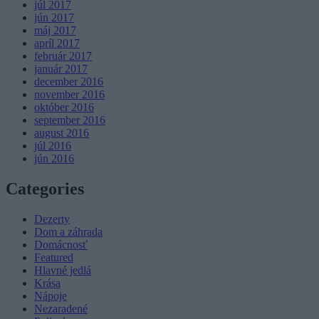
júl 2017
jún 2017
máj 2017
apríl 2017
február 2017
január 2017
december 2016
november 2016
október 2016
september 2016
august 2016
júl 2016
jún 2016
Categories
Dezerty
Dom a záhrada
Domácnosť
Featured
Hlavné jedlá
Krása
Nápoje
Nezaradené