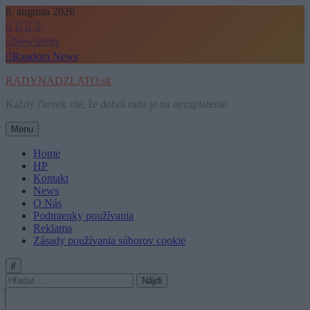
Skip
8. augusta 2026
to
content
Newsletter
Random News
RADYNADZLATO.sk
Každý človek vie, že dobrá rada je na nezaplatenie
Menu
Home
HP
Kontakt
News
O Nás
Podmienky používania
Reklama
Zásady používania súborov cookie
Hľadať: