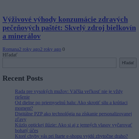
Výživové výhody konzumácie zdravých
pečeňových paštét: Skvelý zdroj bielkovín
a minerálov
Romana
2 roky ago
2 roky ago
0
Hľadať
Hľadať
Recent Posts
Rada pre vysokých mužov: Väčšia veľkosť nie je vždy
riešenie
Od dielne po priemyselnú halu: Ako skrotiť silu a krútiaci
moment?
Digitálne PZP ako technológia na získanie personalizovanej
zľavy
Kúzlo optickej ilúzie: Ako si aj z jemných vlasov vyčarovať
bohatý účes
Ktoré chyby vás pri štarte e-shopu vyjdú zbytočne draho?