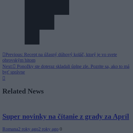
Navigácia
Previous:
Recept na úžasný dúhový koláč, ktorý je vo svete
obrovským hitom
v
Next:
Ponožky ste doteraz skladali úplne zle. Pozrite sa, ako to má
článku
byť správne
Related News
Super novinky na čítanie z grady za Apríl
Romana
2 roky ago
2 roky ago
0