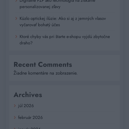
Digitálne PZP ako technológia na získanie
personalizovanej zľavy
Kúzlo optickej ilúzie: Ako si aj z jemných vlasov
vyčarovať bohatý účes
Ktoré chyby vás pri štarte e-shopu vyjdú zbytočne
draho?
Recent Comments
Žiadne komentáre na zobrazenie.
Archives
júl 2026
február 2026