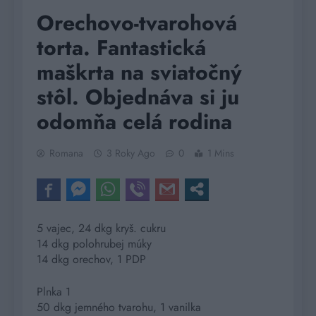
Orechovo-tvarohová
torta. Fantastická
maškrta na sviatočný
stôl. Objednáva si ju
odomňa celá rodina
Romana
3 Roky Ago
0
1 Mins
5 vajec, 24 dkg kryš. cukru
14 dkg polohrubej múky
14 dkg orechov, 1 PDP
Plnka 1
50 dkg jemného tvarohu, 1 vanilka