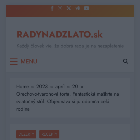
Skip
to
content
RADYNADZLATO.sk
Každý človek vie, že dobrá rada je na nezaplatenie
MENU
Home
2023
apríl
20
Orechovo-tvarohová torta. Fantastická maškrta na
sviatočný stôl. Objednáva si ju odomňa celá
rodina
DEZERTY
RECEPTY