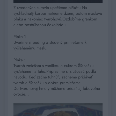
Z uvedených surovín upečieme piškótu.Na
vychladnutý korpus natrieme džem, potom maslovú
plnku a nakoniec tvarohovú.Ozdobíme grankom
alebo postrúhanou čokoládou.
Plnka 1
Uvaríme si puding a studený primiešame k
vyšľahanému maslu.
Plnka :
Tvaroh zmiešam s vanilkou a cukrom.Šľahačku
vyšľaháme na tuho.Pripravíme si stužovač podľa
návodu. Keď začne tuhnúť, začneme pridávať
tvaroh a šľahačku a dobre premiešame.
Do tvarohovej hmoty môžeme pridať aj ľubovoľné
ovocie…