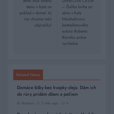
v
Tento muž zmenil
DIABLOVA CESTA
stenu v byte na
– Ďalšia kniha zo
článku
poklad v dome! Aj
série s Kate
my chceme takú
Marshallovou
obývačku!
bestsellerového
autora Roberta
Bryndzu práve
vychádza
Related News
Domáce šišky bez kvapky oleja. Dám ich
do rúry pridám džem a pečiem
Romana
3 roky ago
0