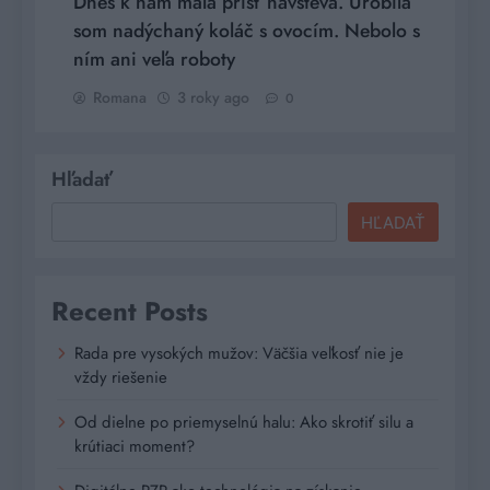
Dnes k nám mala prísť návšteva. Urobila
som nadýchaný koláč s ovocím. Nebolo s
ním ani veľa roboty
Romana
3 roky ago
0
Hľadať
HĽADAŤ
Recent Posts
Rada pre vysokých mužov: Väčšia veľkosť nie je
vždy riešenie
Od dielne po priemyselnú halu: Ako skrotiť silu a
krútiaci moment?