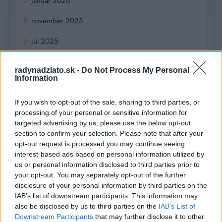
január 2026
november 2025
júl 2025
január 2025
radynadzlato.sk -
Do Not Process My Personal
Information
november 2024
október 2024
If you wish to opt-out of the sale, sharing to third parties, or
processing of your personal or sensitive information for
september 2024
targeted advertising by us, please use the below opt-out
section to confirm your selection. Please note that after your
august 2024
opt-out request is processed you may continue seeing
interest-based ads based on personal information utilized by
júl 2024
us or personal information disclosed to third parties prior to
your opt-out. You may separately opt-out of the further
jún 2024
disclosure of your personal information by third parties on the
IAB’s list of downstream participants. This information may
apríl 2024
also be disclosed by us to third parties on the
IAB’s List of
Downstream Participants
that may further disclose it to other