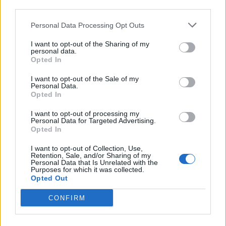
marec 2024
third parties.
február 2024
Personal Data Processing Opt Outs
január 2024
I want to opt-out of the Sharing of my
personal data.
Opted In
december 2023
I want to opt-out of the Sale of my
november 2023
Personal Data.
Opted In
september 2023
I want to opt-out of processing my
Personal Data for Targeted Advertising.
august 2023
Opted In
júl 2023
I want to opt-out of Collection, Use,
Retention, Sale, and/or Sharing of my
Personal Data that Is Unrelated with the
jún 2023
Purposes for which it was collected.
Opted Out
máj 2023
CONFIRM
apríl 2023