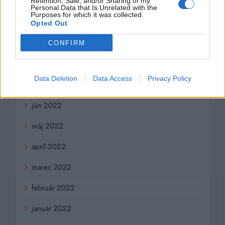
Retention, Sale, and/or Sharing of my
november 2022
Personal Data that Is Unrelated with the
Purposes for which it was collected.
október 2022
Opted Out
september 2022
CONFIRM
august 2022
Data Deletion
Data Access
Privacy Policy
júl 2022
jún 2022
máj 2022
apríl 2022
marec 2022
február 2022
január 2022