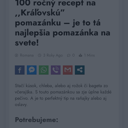
100 ročný recept na
,,Kráľovskú”
pomazánku – je to tá
najlepšia pomazánka na
svete!
Romana
3 Roky Ago
0
1 Mins
Stačí kúsok, chleba, alebo aj rožok či bageta zo
včerajška. S touto pomazánkou sa zje úplne každé
pečivo. A je to perfektný tip na raňajky alebo aj
oslavy.
Potrebujeme: