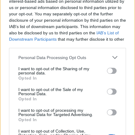
november 2023
interest-based ads based on personal information utilized by
us or personal information disclosed to third parties prior to
september 2023
your opt-out. You may separately opt-out of the further
disclosure of your personal information by third parties on the
august 2023
IAB’s list of downstream participants. This information may
also be disclosed by us to third parties on the
IAB’s List of
júl 2023
Downstream Participants
that may further disclose it to other
third parties.
jún 2023
Personal Data Processing Opt Outs
máj 2023
I want to opt-out of the Sharing of my
personal data.
apríl 2023
Opted In
marec 2023
I want to opt-out of the Sale of my
Personal Data.
február 2023
Opted In
I want to opt-out of processing my
január 2023
Personal Data for Targeted Advertising.
Opted In
december 2022
I want to opt-out of Collection, Use,