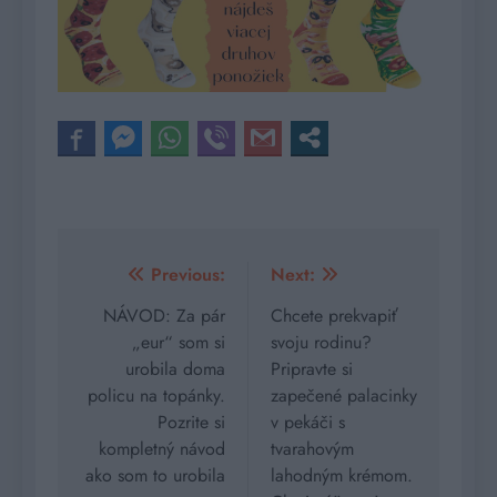
Navigácia
Previous:
Next:
v
NÁVOD: Za pár
Chcete prekvapiť
„eur“ som si
svoju rodinu?
článku
urobila doma
Pripravte si
policu na topánky.
zapečené palacinky
Pozrite si
v pekáči s
kompletný návod
tvarahovým
ako som to urobila
lahodným krémom.