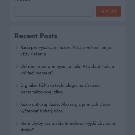
HĽADAŤ
Recent Posts
Rada pre vysokých mužov: Väčšia veľkosť nie je
vždy riešenie
Od dielne po priemyselnú halu: Ako skrotiť silu a
krútiaci moment?
Digitálne PZP ako technológia na získanie
personalizovanej zľavy
Kúzlo optickej ilúzie: Ako si aj z jemných vlasov
vyčarovať bohatý účes
Ktoré chyby vás pri štarte e-shopu vyjdú zbytočne
draho?