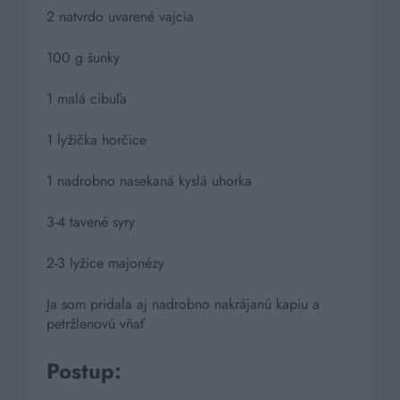
2 natvrdo uvarené vajcia
100 g šunky
1 malá cibuľa
1 lyžička horčice
1 nadrobno nasekaná kyslá uhorka
3-4 tavené syry
2-3 lyžice majonézy
Ja som pridala aj nadrobno nakrájanú kapiu a
petržlenovú vňať
Postup: