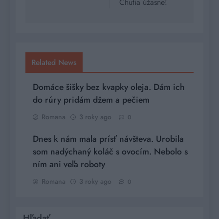
Chutia úžasne!
Related News
Domáce šišky bez kvapky oleja. Dám ich
do rúry pridám džem a pečiem
Romana
3 roky ago
0
Dnes k nám mala prísť návšteva. Urobila
som nadýchaný koláč s ovocím. Nebolo s
ním ani veľa roboty
Romana
3 roky ago
0
Hľadať