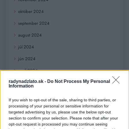
október 2024
september 2024
august 2024
júl 2024
jún 2024
apríl 2024
radynadzlato.sk -
Do Not Process My Personal
marec 2024
Information
február 2024
If you wish to opt-out of the sale, sharing to third parties, or
január 2024
processing of your personal or sensitive information for
targeted advertising by us, please use the below opt-out
december 2023
section to confirm your selection. Please note that after your
opt-out request is processed you may continue seeing