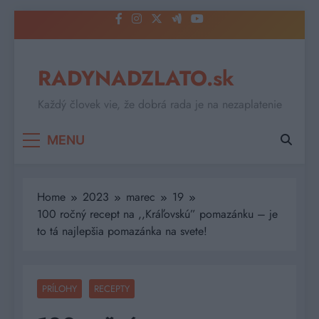
Skip
to
content
RADYNADZLATO.sk
Každý človek vie, že dobrá rada je na nezaplatenie
MENU
Home
2023
marec
19
100 ročný recept na ,,Kráľovskú” pomazánku – je
to tá najlepšia pomazánka na svete!
PRÍLOHY
RECEPTY