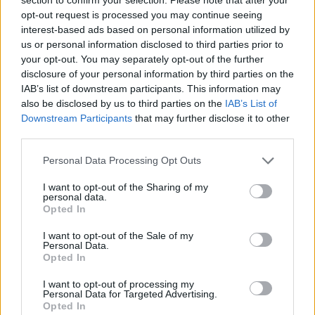
opt-out request is processed you may continue seeing
interest-based ads based on personal information utilized by
us or personal information disclosed to third parties prior to
Hľadať
your opt-out. You may separately opt-out of the further
disclosure of your personal information by third parties on the
HĽADAŤ
IAB’s list of downstream participants. This information may
also be disclosed by us to third parties on the
IAB’s List of
Downstream Participants
that may further disclose it to other
Recent Posts
third parties.
Personal Data Processing Opt Outs
Rada pre vysokých mužov: Väčšia veľkosť nie je
vždy riešenie
I want to opt-out of the Sharing of my
personal data.
Od dielne po priemyselnú halu: Ako skrotiť silu a
Opted In
krútiaci moment?
I want to opt-out of the Sale of my
Personal Data.
Digitálne PZP ako technológia na získanie
Opted In
personalizovanej zľavy
I want to opt-out of processing my
Personal Data for Targeted Advertising.
Kúzlo optickej ilúzie: Ako si aj z jemných vlasov
Opted In
vyčarovať bohatý účes