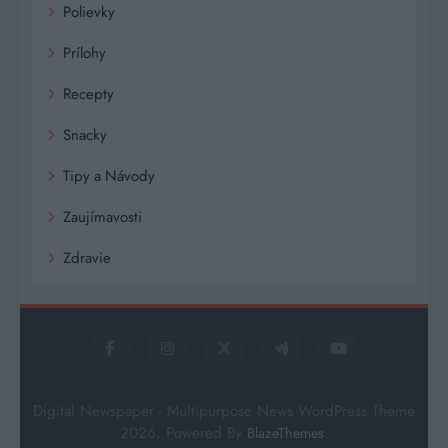
Polievky
Prílohy
Recepty
Snacky
Tipy a Návody
Zaujímavosti
Zdravie
Digital Newspaper - Multipurpose News WordPress Theme
2026. Powered By
.
BlazeThemes