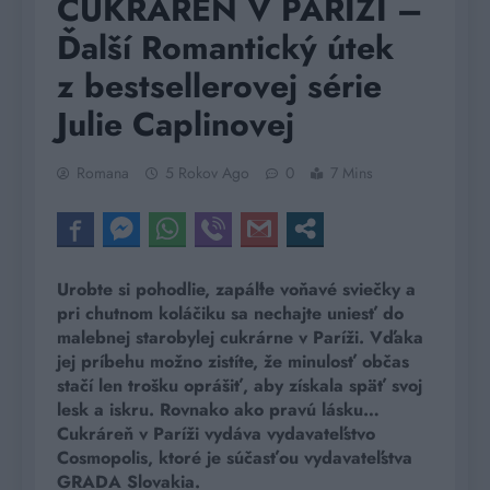
CUKRÁREŇ V PARÍŽI –
Ďalší Romantický útek
z bestsellerovej série
Julie Caplinovej
Romana
5 Rokov Ago
0
7 Mins
Urobte si pohodlie, zapáľte voňavé sviečky a
pri chutnom koláčiku sa nechajte uniesť do
malebnej starobylej cukrárne v Paríži. Vďaka
jej príbehu možno zistíte, že minulosť občas
stačí len trošku oprášiť, aby získala späť svoj
lesk a iskru. Rovnako ako pravú lásku…
Cukráreň v Paríži vydáva vydavateľstvo
Cosmopolis, ktoré je súčasťou vydavateľstva
GRADA Slovakia.