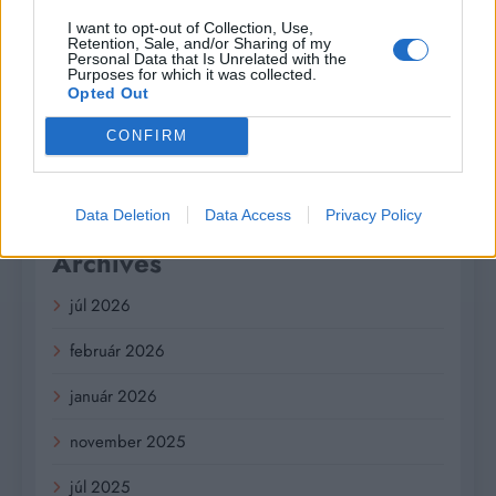
I want to opt-out of Collection, Use,
Ktoré chyby vás pri štarte e-shopu vyjdú zbytočne
Retention, Sale, and/or Sharing of my
Personal Data that Is Unrelated with the
draho?
Purposes for which it was collected.
Opted Out
CONFIRM
Recent Comments
Žiadne komentáre na zobrazenie.
Data Deletion
Data Access
Privacy Policy
Archives
júl 2026
február 2026
január 2026
november 2025
júl 2025