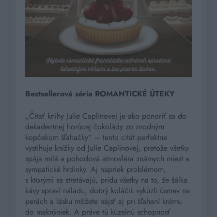
Bestsellerová séria ROMANTICKÉ ÚTEKY
„Čítať knihy Julie Caplinovej je ako ponoriť sa do
dekadentnej horúcej čokolády zo zvodným
kopčekom šľahačky“ – tento citát perfektne
vystihuje knižky od Julie Caplinovej, pretože všetky
spája milá a pohodová atmosféra známych miest a
sympatické hrdinky. Aj napriek problémom,
s ktorými sa stretávajú, prídu všetky na to, že šálka
kávy spraví náladu, dobrý koláčik vykúzli úsmev na
perách a lásku môžete nájsť aj pri šľahaní krému
do makróniek. A práve tú kúzelnú schopnosť