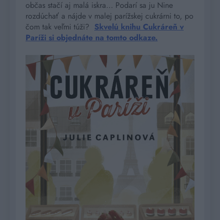
ob
č
as sta
č
í aj malá iskra… Podarí sa ju Nine
rozdúcha
ť
a nájde v malej parížskej cukrárni to, po
č
om tak ve
ľ
mi túži?
Skvelú knihu Cukráreň v
Paríži si objednáte na tomto odkaze.