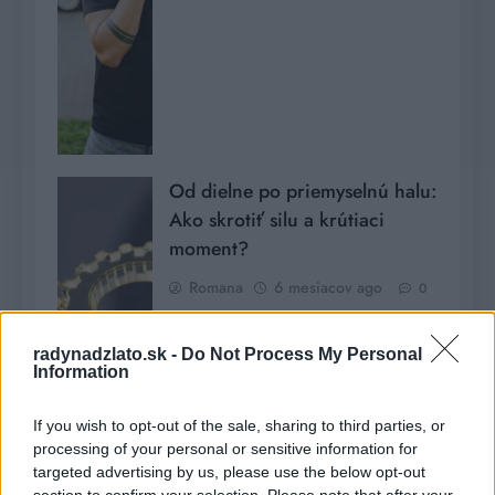
Od dielne po priemyselnú halu:
Ako skrotiť silu a krútiaci
moment?
Romana
6 mesiacov ago
0
radynadzlato.sk -
Do Not Process My Personal
Information
If you wish to opt-out of the sale, sharing to third parties, or
processing of your personal or sensitive information for
targeted advertising by us, please use the below opt-out
section to confirm your selection. Please note that after your