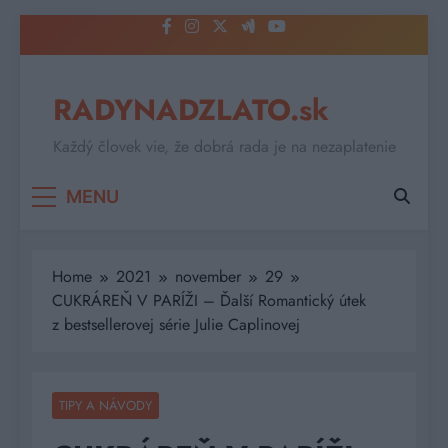
Skip
to
content
RADYNADZLATO.sk
Každý človek vie, že dobrá rada je na nezaplatenie
MENU
Home
2021
november
29
CUKRÁREŇ V PARÍŽI – Ďalší Romantický útek
z bestsellerovej série Julie Caplinovej
TIPY A NÁVODY