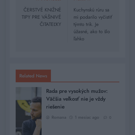
Navigácia
v
ČERSTVÉ KNIŽNÉ
Kuchynskú rúru sa
TIPY PRE VÁŠNIVÉ
mi podarilo vyčistiť
článku
ČITATEĽKY
týmto trik. Je
úžasné, ako to šlo
ľahko
Related News
Rada pre vysokých mužov:
Väčšia veľkosť nie je vždy
riešenie
Romana
1 mesiac ago
0