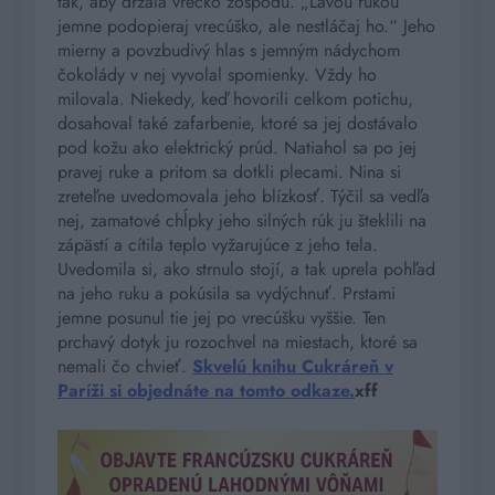
tak, aby držala vrecko zospodu. „Ľavou rukou
jemne podopieraj vrecúško, ale nestláčaj ho.“ Jeho
mierny a povzbudivý hlas s jemným nádychom
čokolády v nej vyvolal spomienky. Vždy ho
milovala. Niekedy, keď hovorili celkom potichu,
dosahoval také zafarbenie, ktoré sa jej dostávalo
pod kožu ako elektrický prúd. Natiahol sa po jej
pravej ruke a pritom sa dotkli plecami. Nina si
zreteľne uvedomovala jeho blízkosť. Týčil sa vedľa
nej, zamatové chĺpky jeho silných rúk ju šteklili na
zápästí a cítila teplo vyžarujúce z jeho tela.
Uvedomila si, ako strnulo stojí, a tak uprela pohľad
na jeho ruku a pokúsila sa vydýchnuť. Prstami
jemne posunul tie jej po vrecúšku vyššie. Ten
prchavý dotyk ju rozochvel na miestach, ktoré sa
nemali čo chvieť.
Skvelú knihu Cukráreň v
Paríži si objednáte na tomto odkaze.
xff