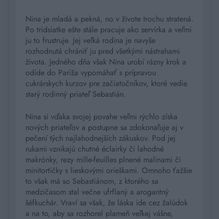
Nina je mladá a pekná, no v živote trochu stratená.
Po tridsiatke ešte stále pracuje ako servírka a ve
ľ
mi
ju to frustruje. Jej ve
ľ
ká rodina je navyše
rozhodnutá chráni
ť
ju pred všetkými nástrahami
života. Jedného dňa však Nina urobí rázny krok a
odíde do Paríža vypomáha
ť
s prípravou
cukrárskych kurzov pre za
č
iato
č
níkov, ktoré vedie
starý rodinný priate
ľ
Sebastián.
Nina si v
ď
aka svojej povahe ve
ľ
mi rýchlo získa
nových priate
ľ
ov a postupne sa zdokona
ľ
uje aj v
pe
č
ení tých najlahodnejších zákuskov. Pod jej
rukami vznikajú chutné éclairky
č
i lahodné
makrónky, rezy mille-feuilles plnené malinami
č
i
minitorti
č
ky s lieskovými orieškami. Omnoho
ť
ažšie
to však má so Sebastiánom, z ktorého sa
medzi
č
asom stal ve
č
ne ufrflaný a arogantný
šéfkuchár. Vraví sa však, že láska ide cez žalúdok
a na to, aby sa rozhorel plameň ve
ľ
kej vášne,