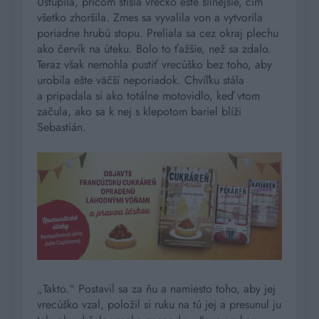
Ustúpila, pričom stisla vrecko ešte silnejšie, čím
všetko zhoršila. Zmes sa vyvalila von a vytvorila
poriadne hrubú stopu. Preliala sa cez okraj plechu
ako červík na úteku. Bolo to ťažšie, než sa zdalo.
Teraz však nemohla pustiť vrecúško bez toho, aby
urobila ešte väčší neporiadok. Chvíľku stála
a pripadala si ako totálne motovidlo, keď vtom
začula, ako sa k nej s klepotom bariel blíži
Sebastián.
„Takto.“ Postavil sa za ňu a namiesto toho, aby jej
vrecúško vzal, položil si ruku na tú jej a presunul ju