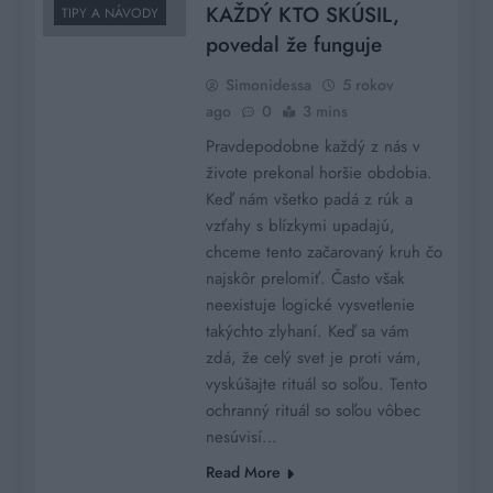
KAŽDÝ KTO SKÚSIL,
TIPY A NÁVODY
povedal že funguje
Simonidessa
5 rokov
ago
0
3 mins
Pravdepodobne každý z nás v
živote prekonal horšie obdobia.
Keď nám všetko padá z rúk a
vzťahy s blízkymi upadajú,
chceme tento začarovaný kruh čo
najskôr prelomiť. Často však
neexistuje logické vysvetlenie
takýchto zlyhaní. Keď sa vám
zdá, že celý svet je proti vám,
vyskúšajte rituál so soľou. Tento
ochranný rituál so soľou vôbec
nesúvisí…
Read More