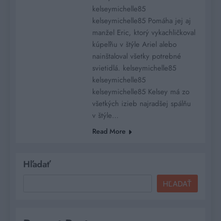
kelseymichelle85
kelseymichelle85 Pomáha jej aj
manžel Eric, ktorý vykachličkoval
kúpeľňu v štýle Ariel alebo
nainštaloval všetky potrebné
svietidlá. kelseymichelle85
kelseymichelle85
kelseymichelle85 Kelsey má zo
všetkých izieb najradšej spálňu
v štýle…
Read More
Hľadať
HĽADAŤ