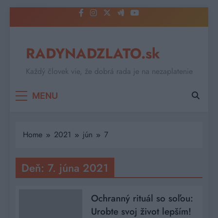
Skip
to
content
RADYNADZLATO.sk
Každý človek vie, že dobrá rada je na nezaplatenie
MENU
Home
2021
jún
7
Deň:
7. júna 2021
Ochranný rituál so soľou:
Urobte svoj život lepším!