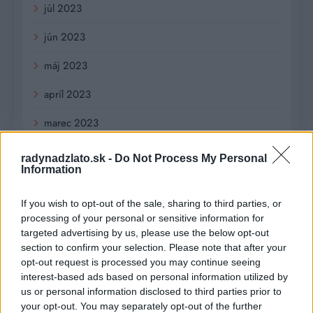
júl 2023
jún 2023
máj 2023
apríl 2023
marec 2023
február 2023
radynadzlato.sk -
Do Not Process My Personal
Information
január 2023
If you wish to opt-out of the sale, sharing to third parties, or
december 2022
processing of your personal or sensitive information for
targeted advertising by us, please use the below opt-out
november 2022
section to confirm your selection. Please note that after your
opt-out request is processed you may continue seeing
október 2022
interest-based ads based on personal information utilized by
us or personal information disclosed to third parties prior to
september 2022
your opt-out. You may separately opt-out of the further