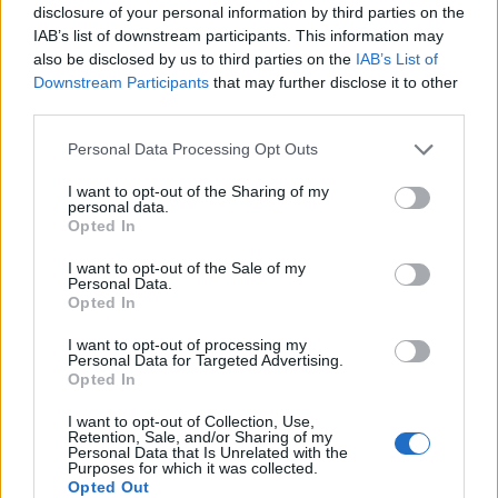
disclosure of your personal information by third parties on the
august 2022
IAB’s list of downstream participants. This information may
also be disclosed by us to third parties on the
IAB’s List of
júl 2022
Downstream Participants
that may further disclose it to other
jún 2022
third parties.
Personal Data Processing Opt Outs
máj 2022
I want to opt-out of the Sharing of my
apríl 2022
personal data.
Opted In
marec 2022
I want to opt-out of the Sale of my
Personal Data.
február 2022
Opted In
január 2022
I want to opt-out of processing my
Personal Data for Targeted Advertising.
december 2021
Opted In
I want to opt-out of Collection, Use,
november 2021
Retention, Sale, and/or Sharing of my
Personal Data that Is Unrelated with the
Purposes for which it was collected.
október 2021
Opted Out