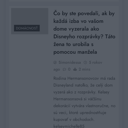
Čo by ste povedali, ak by
každá izba vo vašom
dome vyzerala ako
DOMÁCNOSŤ
Disneyho rozprávky? Táto
žena to urobila s
pomocou manžela
Simonidessa
5 rokov
ago
0
2 mins
Rodina Hermansonovcov má rada
Disneyland natoľko, že celý dom
vyzerá ako z rozprávky. Kelsey
Hermansonsová si väčšinu
dekorácií vytvára vlastnoručne, no
sú veci, ktoré uprednostňuje
kupovať v obchodoch.
kelseymichelle85