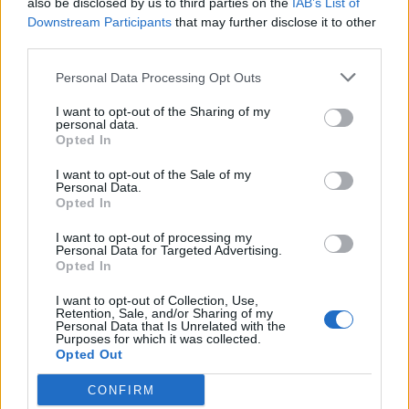
also be disclosed by us to third parties on the
IAB’s List of
Downstream Participants
that may further disclose it to other
apríl 2023
third parties.
marec 2023
Personal Data Processing Opt Outs
február 2023
I want to opt-out of the Sharing of my
personal data.
Opted In
január 2023
I want to opt-out of the Sale of my
december 2022
Personal Data.
Opted In
november 2022
I want to opt-out of processing my
Personal Data for Targeted Advertising.
október 2022
Opted In
september 2022
I want to opt-out of Collection, Use,
Retention, Sale, and/or Sharing of my
Personal Data that Is Unrelated with the
august 2022
Purposes for which it was collected.
Opted Out
júl 2022
CONFIRM
jún 2022