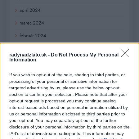
apríl 2024
marec 2024
február 2024
január 2024
radynadzlato.sk -
Do Not Process My Personal
Information
december 2023
november 2023
If you wish to opt-out of the sale, sharing to third parties, or
processing of your personal or sensitive information for
september 2023
targeted advertising by us, please use the below opt-out
section to confirm your selection. Please note that after your
august 2023
opt-out request is processed you may continue seeing
interest-based ads based on personal information utilized by
júl 2023
us or personal information disclosed to third parties prior to
your opt-out. You may separately opt-out of the further
jún 2023
disclosure of your personal information by third parties on the
IAB’s list of downstream participants. This information may
máj 2023