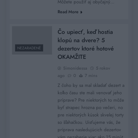
Môžete použiť aj obyčajný…
Read More
Čo upiecť, keď hostia
klopú na dvere? 5
dezertov ktoré hotové
NEZARADENÉ
OKAMŽITE
Simonidessa
5 rokov
ago
0
7 mins
Z čoho by sa mal skladať dezert a
koľko času ste mali venovať jeho
príprave? Pre niektorých to môže
byť strapec hrozna po večeri, no
pre niektorých kúsok skvelej torty
so šľahačkou. Uisťujeme vás, že
príprava nasledujúcich dezertov
vám nezaberie viac ako 15 minút