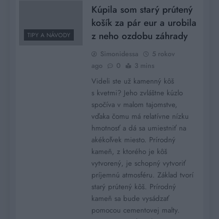
Kúpila som starý prútený
košík za pár eur a urobila
z neho ozdobu záhrady
TIPY A NÁVODY
Simonidessa
5 rokov
ago
0
3 mins
Videli ste už kamenný kôš
s kvetmi? Jeho zvláštne kúzlo
spočíva v malom tajomstve,
vďaka čomu má relatívne nízku
hmotnosť a dá sa umiestniť na
akékoľvek miesto. Prírodný
kameň, z ktorého je kôš
vytvorený, je schopný vytvoriť
príjemnú atmosféru. Základ tvorí
starý prútený kôš. Prírodný
kameň sa bude vysádzať
pomocou cementovej malty.