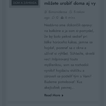
môžete urobiť doma aj vy
DOM A ZÁHRADA
Simonidessa
5 rokov
ago
0
6 mins
Nedávno sme dokončili opravy
na balkóne a ja som si pomyslel,
že by bolo pekné sedieť pri
šálke horúceho kakaa, jemne sa
hojdať, pozerať sa z okna a
užívať si výhľad. Súhlasíte, skvelá
vec! Inšpirovaný touto
myšlienkou, som sa rozhodol
vyrobiť hojdaciu stoličku a
zároveň sa podeliť tým s Vami!
Budeme potrebovať: Kus
akejkoľvek pevnej…
Read More