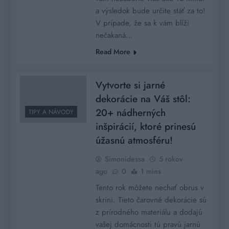
a výsledok bude určite stáť za to!
V prípade, že sa k vám blíži
nečakaná…
Read More
Vytvorte si jarné
dekorácie na Váš stôl:
20+ nádherných
TIPY A NÁVODY
inšpirácií, ktoré prinesú
úžasnú atmosféru!
Simonidessa
5 rokov
ago
0
1 mins
Tento rok môžete nechať obrus v
skrini. Tieto čarovné dekorácie sú
z prírodného materiálu a dodajú
vašej domácnosti tú pravú jarnú