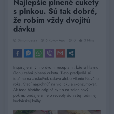
Najlepšie plnené cukety
s plnkou. Sú tak dobré,
že robím vždy dvojitú
dávku
Simonidessa
6 Rokov Ago
0
3 Mins
Inšpirujte si týmito dvomi receptami, kde si hlavnú
úlohu zahrá plnená cuketa. Tieto predjedlá sú
ideálne na akúkoľvek oslavu alebo vítanie Nového
roka. Stačí napichnúť na vidličku a skonzumovať.
Ak teda hľadáte originálny tip na zeleninový
pokrm, pridajte si tieto recepty do vašej rodinnej
kuchárskej knihy.