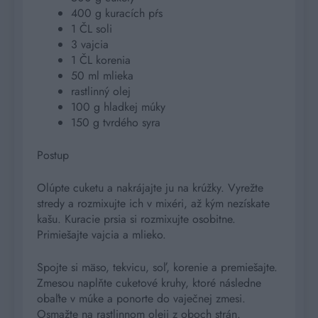
400 g kuracích pŕs
1 ČL soli
3 vajcia
1 ČL korenia
50 ml mlieka
rastlinný olej
100 g hladkej múky
150 g tvrdého syra
Postup
Olúpte cuketu a nakrájajte ju na krúžky. Vyrežte
stredy a rozmixujte ich v mixéri, až kým nezískate
kašu. Kuracie prsia si rozmixujte osobitne.
Primiešajte vajcia a mlieko.
Spojte si mäso, tekvicu, soľ, korenie a premiešajte.
Zmesou naplňte cuketové kruhy, ktoré následne
obaľte v múke a ponorte do vaječnej zmesi.
Osmažte na rastlinnom oleji z oboch strán.