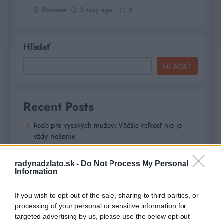
Romana
3 roky ago
0
Hľadať
HĽADAŤ
Recent Posts
Rada pre vysokých mužov: Väčšia veľkosť nie je
vždy riešenie
Od dielne po priemyselnú halu: Ako skrotiť silu a
radynadzlato.sk -
Do Not Process My Personal
krútiaci moment?
Information
Digitálne PZP ako technológia na získanie
If you wish to opt-out of the sale, sharing to third parties, or
personalizovanej zľavy
processing of your personal or sensitive information for
targeted advertising by us, please use the below opt-out
Kúzlo optickej ilúzie: Ako si aj z jemných vlasov