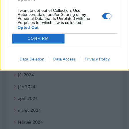
júl 2025
I want to opt-out of Collection, Use,
Retention, Sale, and/or Sharing of my
január 2025
Personal Data that Is Unrelated with the
Purposes for which it was collected.
november 2024
Opted Out
október 2024
CONFIRM
september 2024
Data Deletion
Data Access
Privacy Policy
august 2024
júl 2024
jún 2024
apríl 2024
marec 2024
február 2024