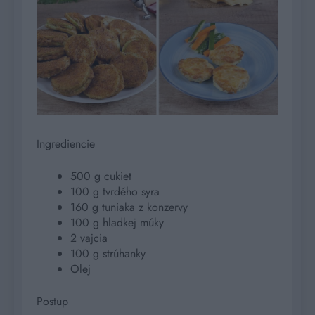
Ingrediencie
500 g cukiet
100 g tvrdého syra
160 g tuniaka z konzervy
100 g hladkej múky
2 vajcia
100 g strúhanky
Olej
Postup