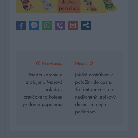
Navigácia
Previous:
Next:
v
Pridám korenie a
Jablká nastrúham a
zrolujem. Mäsová
položím do cesta.
článku
roláda z
👍 Tento recept na
bravčového kolena
nadýchaný jablkový
je doma populárna
dezert je mojím
pokladom