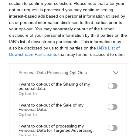
section to confirm your selection. Please note that after your
vyčarovať bohatý účes
opt-out request is processed you may continue seeing
interest-based ads based on personal information utilized by
Ktoré chyby vás pri štarte e-shopu vyjdú zbytočne
us or personal information disclosed to third parties prior to
draho?
your opt-out. You may separately opt-out of the further
disclosure of your personal information by third parties on the
IAB’s list of downstream participants. This information may
Recent Comments
also be disclosed by us to third parties on the
IAB’s List of
Downstream Participants
that may further disclose it to other
Žiadne komentáre na zobrazenie.
third parties.
Personal Data Processing Opt Outs
Archives
I want to opt-out of the Sharing of my
personal data.
júl 2026
Opted In
február 2026
I want to opt-out of the Sale of my
Personal Data.
Opted In
január 2026
I want to opt-out of processing my
november 2025
Personal Data for Targeted Advertising.
Opted In