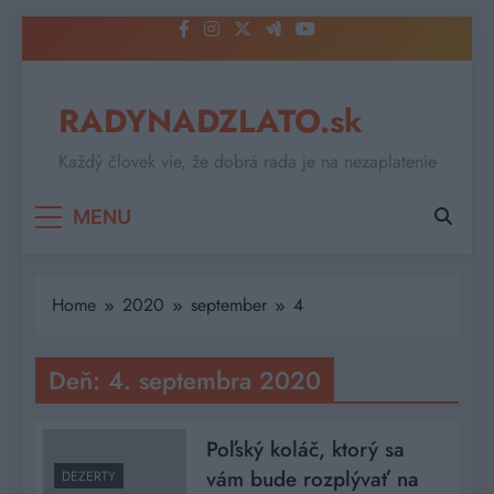
Skip
to
content
RADYNADZLATO.sk
Každý človek vie, že dobrá rada je na nezaplatenie
MENU
Home
2020
september
4
Deň:
4. septembra 2020
Poľský koláč, ktorý sa
vám bude rozplývať na
DEZERTY