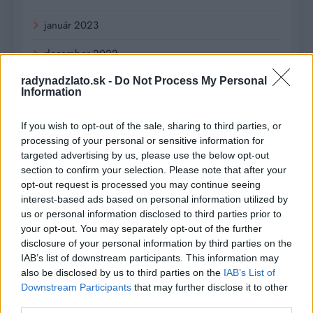
január 2023
december 2022
radynadzlato.sk -
Do Not Process My Personal
november 2022
Information
október 2022
If you wish to opt-out of the sale, sharing to third parties, or
september 2022
processing of your personal or sensitive information for
targeted advertising by us, please use the below opt-out
august 2022
section to confirm your selection. Please note that after your
opt-out request is processed you may continue seeing
júl 2022
interest-based ads based on personal information utilized by
us or personal information disclosed to third parties prior to
jún 2022
your opt-out. You may separately opt-out of the further
disclosure of your personal information by third parties on the
máj 2022
IAB’s list of downstream participants. This information may
also be disclosed by us to third parties on the
IAB’s List of
apríl 2022
Downstream Participants
that may further disclose it to other
third parties.
marec 2022