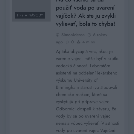
použiť voda po uvarení
vajíčok? Ak ste ju zvykli
TIPY A NÁVODY
vylievať, bola to chyba!
Simonidessa
6 rokov
ago
0
4 mins
Aj taká obyčajná vec, akou je
varenie vajec, môže byť v skutku
vedecká činnosť. Laboratórni
asistenti na oddelení lekárskeho
výskumu University of
Birmingham starostlivo študovali
chemické reakcie, ktoré sa
vyskytujú pri príprave vajec.
Odborníci dospeli k záveru, že
vody by sa po uvarení vajec
nemala vôbec vylievať. Vlastnosti
vody po uvarení vajec Vaječné