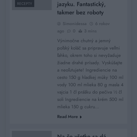
jazyku. Fantastický,
RECEPTY
takmer bez roboty
Simonidessa
6 rokov
ago
0
3 mins
Výnimočne chutný a jemný
poľský koláč sa pripravuje veľmi
ľahko, okrem toho si nevyžaduje
žiadne drahé prísady. Vyskúšajte
a neoľutujete! Ingrediencie na
cesto 150 g hladkej múky 100 ml
vody 100 ml mlieka 80 g masla 4
vajcia 1 čl prášku do pečiva ½ čl
soli Ingrediencie na krém 500 ml
mlieka 150 g cukru…
Read More
Na čo všetko sa dá