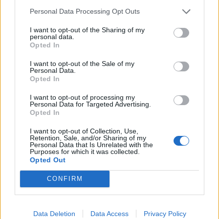
Personal Data Processing Opt Outs
február 2022
I want to opt-out of the Sharing of my
personal data.
január 2022
Opted In
december 2021
I want to opt-out of the Sale of my
Personal Data.
november 2021
Opted In
I want to opt-out of processing my
október 2021
Personal Data for Targeted Advertising.
Opted In
september 2021
I want to opt-out of Collection, Use,
Retention, Sale, and/or Sharing of my
august 2021
Personal Data that Is Unrelated with the
Purposes for which it was collected.
júl 2021
Opted Out
jún 2021
CONFIRM
máj 2021
Data Deletion
Data Access
Privacy Policy