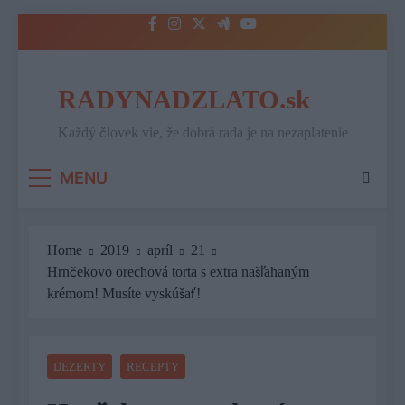
Skip
to
content
RADYNADZLATO.sk
Každý človek vie, že dobrá rada je na nezaplatenie
MENU
Home
2019
apríl
21
Hrnčekovo orechová torta s extra našľahaným
krémom! Musíte vyskúšať!
DEZERTY
RECEPTY