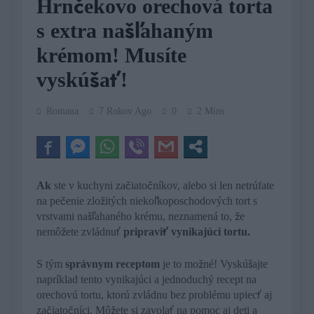
Hrnčekovo orechová torta
s extra našľahaným
krémom! Musíte
vyskúšať!
Romana
7 Rokov Ago
0
2 Mins
Ak
ste v kuchyni začiatočníkov, alebo si len netrúfate
na pečenie zložitých niekoľkoposchodových tort s
vrstvami našľahaného krému, neznamená to, že
nemôžete zvládnuť
pripraviť vynikajúci tortu.
S tým
správnym receptom
je to možné! Vyskúšajte
napríklad tento vynikajúci a jednoduchý recept na
orechovú tortu, ktorú zvládnu bez problému upiecť aj
začiatočníci. Môžete si zavolať na pomoc aj deti a