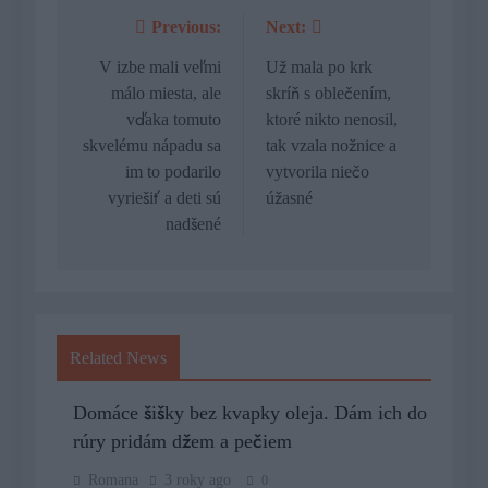
Previous:
Next:
Navigácia
v
V izbe mali veľmi
Už mala po krk
málo miesta, ale
skríň s oblečením,
článku
vďaka tomuto
ktoré nikto nenosil,
skvelému nápadu sa
tak vzala nožnice a
im to podarilo
vytvorila niečo
vyriešiť a deti sú
úžasné
nadšené
Related News
Domáce šišky bez kvapky oleja. Dám ich do
rúry pridám džem a pečiem
Romana
3 roky ago
0