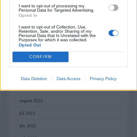
apríl 2023
I want to opt-out of processing my
Personal Data for Targeted Advertising.
marec 2023
Opted In
február 2023
I want to opt-out of Collection, Use,
Retention, Sale, and/or Sharing of my
Personal Data that Is Unrelated with the
január 2023
Purposes for which it was collected.
Opted Out
december 2022
CONFIRM
november 2022
október 2022
Data Deletion
Data Access
Privacy Policy
september 2022
august 2022
júl 2022
jún 2022