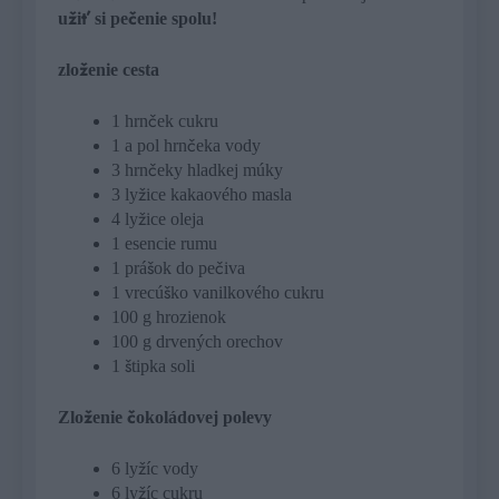
užiť si pečenie spolu!
zloženie cesta
1 hrnček cukru
1 a pol hrnčeka vody
3 hrnčeky hladkej múky
3 lyžice kakaového masla
4 lyžice oleja
1 esencie rumu
1 prášok do pečiva
1 vrecúško vanilkového cukru
100 g hrozienok
100 g drvených orechov
1 štipka soli
Zloženie čokoládovej polevy
6 lyžíc vody
6 lyžíc cukru