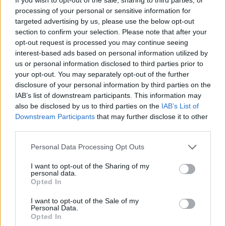
processing of your personal or sensitive information for
marec 2024
targeted advertising by us, please use the below opt-out
section to confirm your selection. Please note that after your
február 2024
opt-out request is processed you may continue seeing
interest-based ads based on personal information utilized by
január 2024
us or personal information disclosed to third parties prior to
your opt-out. You may separately opt-out of the further
december 2023
disclosure of your personal information by third parties on the
IAB’s list of downstream participants. This information may
november 2023
also be disclosed by us to third parties on the
IAB’s List of
Downstream Participants
that may further disclose it to other
september 2023
third parties.
august 2023
Personal Data Processing Opt Outs
júl 2023
I want to opt-out of the Sharing of my
personal data.
Opted In
jún 2023
I want to opt-out of the Sale of my
máj 2023
Personal Data.
Opted In