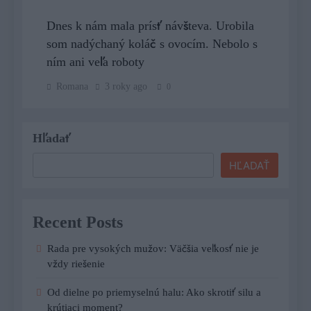
Dnes k nám mala prísť návšteva. Urobila
som nadýchaný koláč s ovocím. Nebolo s
ním ani veľa roboty
Romana
3 roky ago
0
Hľadať
HĽADAŤ
Recent Posts
Rada pre vysokých mužov: Väčšia veľkosť nie je
vždy riešenie
Od dielne po priemyselnú halu: Ako skrotiť silu a
krútiaci moment?