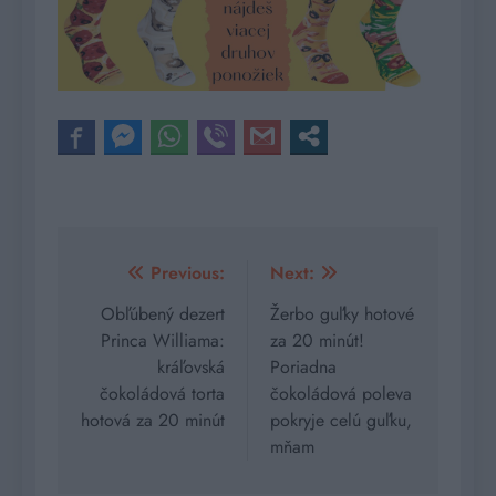
Navigácia
Previous:
Next:
v
Obľúbený dezert
Žerbo guľky hotové
Princa Williama:
za 20 minút!
článku
kráľovská
Poriadna
čokoládová torta
čokoládová poleva
hotová za 20 minút
pokryje celú guľku,
mňam