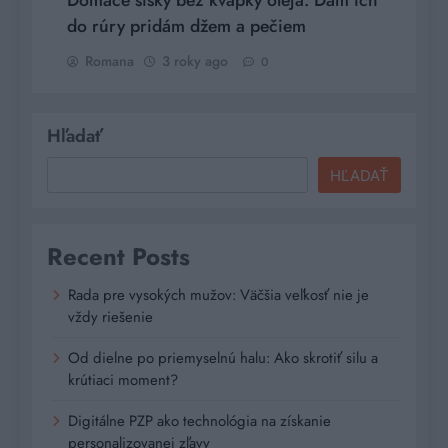
Domáce šišky bez kvapky oleja. Dám ich
do rúry pridám džem a pečiem
Romana
3 roky ago
0
Hľadať
HĽADAŤ
Recent Posts
Rada pre vysokých mužov: Väčšia veľkosť nie je
vždy riešenie
Od dielne po priemyselnú halu: Ako skrotiť silu a
krútiaci moment?
Digitálne PZP ako technológia na získanie
personalizovanej zľavy