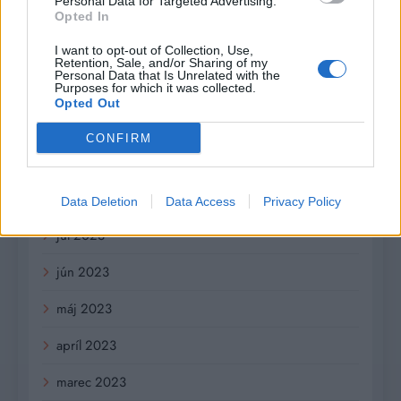
Personal Data for Targeted Advertising.
február 2024
Opted In
január 2024
I want to opt-out of Collection, Use,
Retention, Sale, and/or Sharing of my
Personal Data that Is Unrelated with the
december 2023
Purposes for which it was collected.
Opted Out
november 2023
CONFIRM
september 2023
august 2023
Data Deletion
Data Access
Privacy Policy
júl 2023
jún 2023
máj 2023
apríl 2023
marec 2023