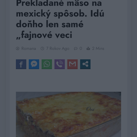
Prekladané mäso na
mexický spôsob. Idú
doňho len samé
„fajnové veci
Romana
7 Rokov Ago
0
2 Mins