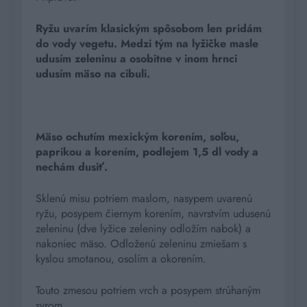
Ryžu uvarím klasickým spôsobom len pridám
do vody vegetu. Medzi tým na lyžičke masle
udusím zeleninu a osobitne v inom hrnci
udusím mäso na cibuli.
Mäso ochutím mexickým korením, soľou,
paprikou a korením, podlejem 1,5 dl vody a
nechám dusiť.
Sklenú misu potriem maslom, nasypem uvarenú
ryžu, posypem čiernym korením, navrstvím udusenú
zeleninu (dve lyžice zeleniny odložím nabok) a
nakoniec mäso. Odloženú zeleninu zmiešam s
kyslou smotanou, osolím a okorením.
Touto zmesou potriem vrch a posypem strúhaným
syrom.