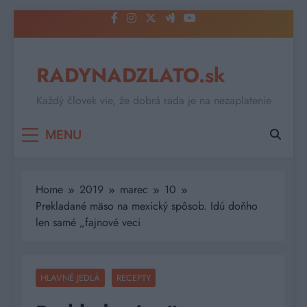
Skip
to
content
RADYNADZLATO.sk
Každý človek vie, že dobrá rada je na nezaplatenie
MENU
Home
2019
marec
10
Prekladané mäso na mexický spôsob. Idú doňho
len samé „fajnové veci
HLAVNÉ JEDLÁ
RECEPTY