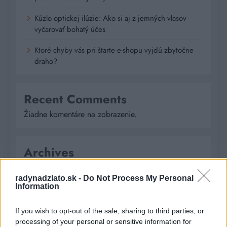
Kúzlo optickej ilúzie: Ako si aj z jemných vlasov
vyčarovať bohatý účes
Ktoré chyby vás pri štarte e-shopu vyjdú zbytočne
draho?
Recent Comments
Žiadne komentáre na zobrazenie.
Archives
júl 2026
radynadzlato.sk -
Do Not Process My Personal
Information
február 2026
If you wish to opt-out of the sale, sharing to third parties, or
január 2026
processing of your personal or sensitive information for