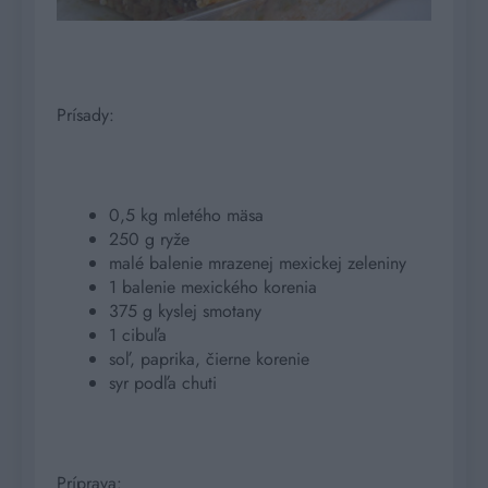
Prísady:
0,5 kg mletého mäsa
250 g ryže
malé balenie mrazenej mexickej zeleniny
1 balenie mexického korenia
375 g kyslej smotany
1 cibuľa
soľ, paprika, čierne korenie
syr podľa chuti
Príprava: