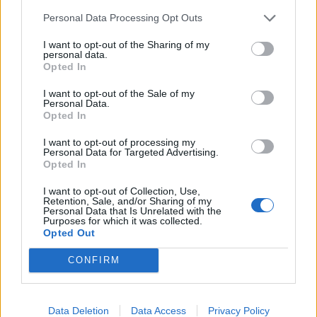
Personal Data Processing Opt Outs
január 2023
I want to opt-out of the Sharing of my
personal data.
december 2022
Opted In
november 2022
I want to opt-out of the Sale of my
Personal Data.
október 2022
Opted In
I want to opt-out of processing my
september 2022
Personal Data for Targeted Advertising.
Opted In
august 2022
I want to opt-out of Collection, Use,
júl 2022
Retention, Sale, and/or Sharing of my
Personal Data that Is Unrelated with the
Purposes for which it was collected.
jún 2022
Opted Out
máj 2022
CONFIRM
apríl 2022
Data Deletion
Data Access
Privacy Policy