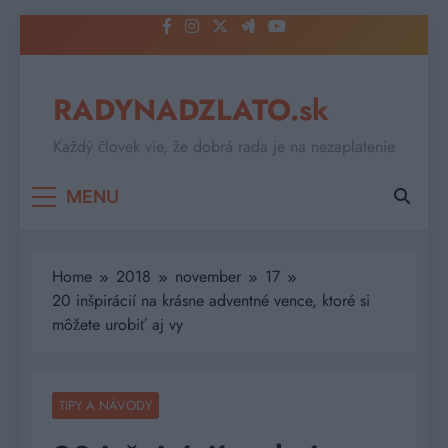
Skip
to
content
RADYNADZLATO.sk
Každý človek vie, že dobrá rada je na nezaplatenie
MENU
Home
2018
november
17
20 inšpirácií na krásne adventné vence, ktoré si
môžete urobiť aj vy
TIPY A NÁVODY