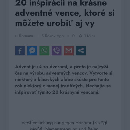
20 inšpirácií na krásne
adventné vence, ktoré si
môžete urobiť aj vy
Romana
8 Rokov Ago
0
1 Mins
Advent je už za dverami, a preto je najvyšší
čas na výrobu adventných vencov. Vytvorte si
niektorý z klasických alebo skúste pre tento
rok niektorý z menej tradičných. Nechajte sa
inšpirovať týmito 20 krásnymi vencami.
Veršffentlichung nur gegen Honorar (zuzŸgl.
MwSt), Namensnennung und Beleg.