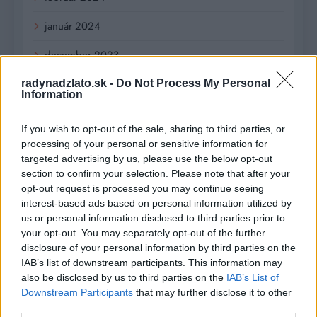
január 2024
december 2023
november 2023
radynadzlato.sk -
Do Not Process My Personal
Information
september 2023
If you wish to opt-out of the sale, sharing to third parties, or
august 2023
processing of your personal or sensitive information for
targeted advertising by us, please use the below opt-out
júl 2023
section to confirm your selection. Please note that after your
opt-out request is processed you may continue seeing
jún 2023
interest-based ads based on personal information utilized by
us or personal information disclosed to third parties prior to
máj 2023
your opt-out. You may separately opt-out of the further
disclosure of your personal information by third parties on the
apríl 2023
IAB’s list of downstream participants. This information may
also be disclosed by us to third parties on the
IAB’s List of
marec 2023
Downstream Participants
that may further disclose it to other
third parties.
február 2023