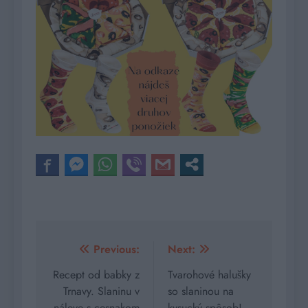
Navigácia
Previous:
Next:
v
Recept od babky z
Tvarohové halušky
Trnavy. Slaninu v
so slaninou na
článku
náleve s cesnakom
kysucký spôsob!