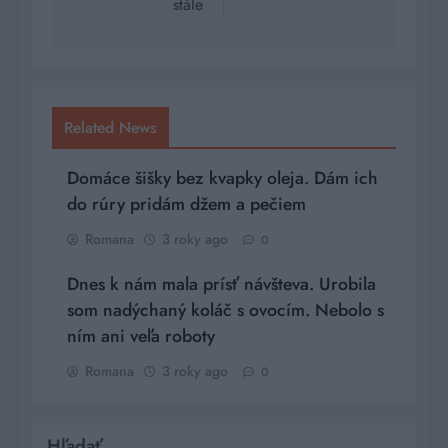
stále
Related News
Domáce šišky bez kvapky oleja. Dám ich
do rúry pridám džem a pečiem
Romana
3 roky ago
0
Dnes k nám mala prísť návšteva. Urobila
som nadýchaný koláč s ovocím. Nebolo s
ním ani veľa roboty
Romana
3 roky ago
0
Hľadať