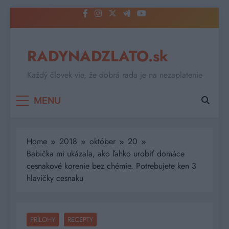
Skip
to
content
RADYNADZLATO.sk
Každý človek vie, že dobrá rada je na nezaplatenie
MENU
Home
2018
október
20
Babička mi ukázala, ako ľahko urobiť domáce
cesnakové korenie bez chémie. Potrebujete ken 3
hlavičky cesnaku
PRÍLOHY
RECEPTY