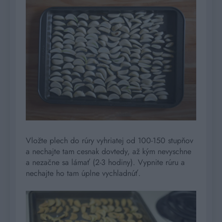
Vložte plech do rúry vyhriatej od 100-150 stupňov
a nechajte tam cesnak dovtedy, až kým nevyschne
a nezačne sa lámať (2-3 hodiny). Vypnite rúru a
nechajte ho tam úplne vychladnúť.