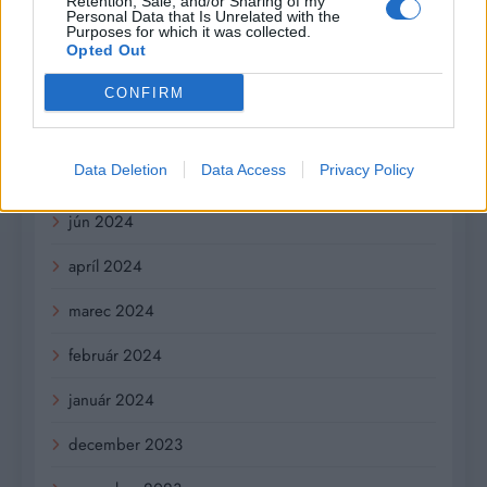
Retention, Sale, and/or Sharing of my
Personal Data that Is Unrelated with the
Purposes for which it was collected.
október 2024
Opted Out
september 2024
CONFIRM
august 2024
Data Deletion
Data Access
Privacy Policy
júl 2024
jún 2024
apríl 2024
marec 2024
február 2024
január 2024
december 2023