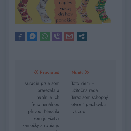
Navigácia
Previous:
Next:
v
Kuracie prsia som
Toto viem –
prerezala a
užitočná rada.
článku
naplnila ich
Teraz som schopný
fenomenálnou
otvoriť plechovku
plnkou! Naučila
lyžicou
som ju všetky
kamošky a robia ju