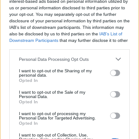
interest-based ads based on personal information utilized by
us or personal information disclosed to third parties prior to
your opt-out. You may separately opt-out of the further
Recent Comments
disclosure of your personal information by third parties on the
Žiadne komentáre na zobrazenie.
IAB’s list of downstream participants. This information may
also be disclosed by us to third parties on the
IAB’s List of
Downstream Participants
that may further disclose it to other
third parties.
Archives
Personal Data Processing Opt Outs
júl 2026
I want to opt-out of the Sharing of my
február 2026
personal data.
Opted In
január 2026
I want to opt-out of the Sale of my
Personal Data.
november 2025
Opted In
júl 2025
I want to opt-out of processing my
Personal Data for Targeted Advertising.
Opted In
január 2025
I want to opt-out of Collection, Use,
november 2024