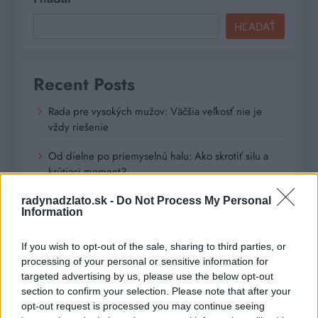
HĽADAŤ
Recent Posts
Rada pre vysokých mužov: Väčšia veľkosť nie je
vždy riešenie
Od dielne po priemyselnú halu: Ako skrotiť silu a
krútiaci moment?
Digitálne PZP ako technológia na získanie
radynadzlato.sk -
Do Not Process My Personal
Information
personalizovanej zľavy
Kúzlo optickej ilúzie: Ako si aj z jemných vlasov
If you wish to opt-out of the sale, sharing to third parties, or
vyčarovať bohatý účes
processing of your personal or sensitive information for
targeted advertising by us, please use the below opt-out
Ktoré chyby vás pri štarte e-shopu vyjdú zbytočne
section to confirm your selection. Please note that after your
draho?
opt-out request is processed you may continue seeing