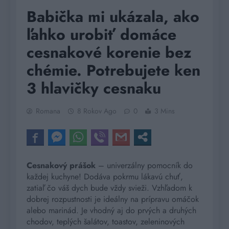
Babička mi ukázala, ako
ľahko urobiť domáce
cesnakové korenie bez
chémie. Potrebujete ken
3 hlavičky cesnaku
Romana
8 Rokov Ago
0
3 Mins
Cesnakový prášok
– univerzálny pomocník do
každej kuchyne! Dodáva pokrmu lákavú chuť,
zatiaľ čo váš dych bude vždy svieži. Vzhľadom k
dobrej rozpustnosti je ideálny na prípravu omáčok
alebo marinád. Je vhodný aj do prvých a druhých
chodov, teplých šalátov, toastov, zeleninových