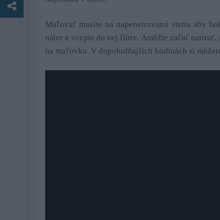
Maľovať musíte na napenetrovanú stenu aby bola
náter a vsypte do nej flitre. Amôžte začať natirať
na maľovku. V dopoludňajších hodinách si môžete