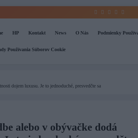
e
HP
Kontakt
News
O Nás
Podmienky Použív
ady Používania Súborov Cookie
nosti dojem luxusu. Je to jednoduché, presvedčte sa
dbe alebo v obývačke dodá