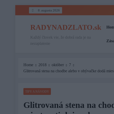
Skip
8. augusta 2026
to
content
RADYNADZLATO.sk
Hom
Každý človek vie, že dobrá rada je na
Zás
nezaplatenie
Home
2018
október
7
Glitrovaná stena na chodbe alebo v obývačke dodá miest
TIPY A NÁVODY
Glitrovaná stena na cho