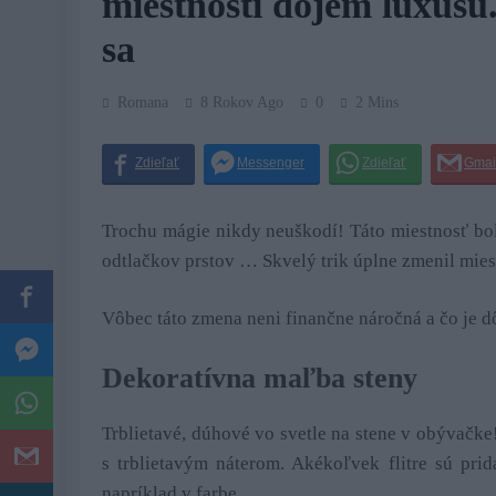
miestnosti dojem luxusu.
sa
Romana
8 Rokov Ago
0
2 Mins
Trochu mágie nikdy neuškodí! Táto miestnosť bo
odtlačkov prstov … Skvelý trik úplne zmenil mies
Vôbec táto zmena neni finančne náročná a čo je dôl
Dekoratívna maľba steny
Trblietavé, dúhové vo svetle na stene v obývačk
s trblietavým náterom. Akékoľvek flitre sú pri
napríklad v farbe.