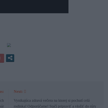
us:
Next:
ích
Vynikajúca zdravá večera na ktorej si pochutí celá
pár
rodinka! Odporúčame! Stačí pripraviť a vložiť do rúry