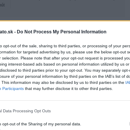
nút
ato.sk -
Do Not Process My Personal Information
to opt-out of the sale, sharing to third parties, or processing of your per
formation for targeted advertising by us, please use the below opt-out s
a
Od dielne po priemyselnú halu: Ako
r selection. Please note that after your opt-out request is processed y
skrotiť silu a krútiaci moment?
eing interest-based ads based on personal information utilized by us or
disclosed to third parties prior to your opt-out. You may separately opt-
Romana
6 mesiacov ago
0
losure of your personal information by third parties on the IAB’s list of
. This information may also be disclosed by us to third parties on the
IA
Participants
that may further disclose it to other third parties.
l Data Processing Opt Outs
o opt-out of the Sharing of my personal data.