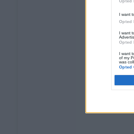
Opted 
I want t
Opted 
I want 
Advertis
Opted 
I want t
of my P
was col
Opted 