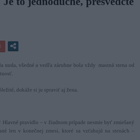
 Je to jednoduché, presvedčte
la nuda, všedné a vedľa zárubne bola vždy mastná stena od
tnosť.
ežité, dokáže si ju spraviť aj žena.
e! Hlavné pravidlo – v žiadnom prípade nesmie byť zmiešaný
dané len v konečnej zmesi, ktoré sa vzťahujú na stenách –