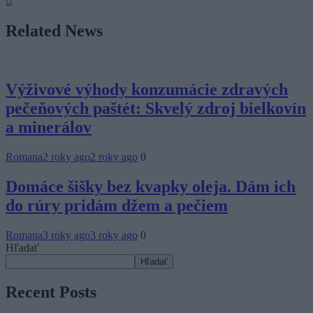
Related News
Výživové výhody konzumácie zdravých
pečeňových paštét: Skvelý zdroj bielkovín
a minerálov
Romana
2 roky ago
2 roky ago
0
Domáce šišky bez kvapky oleja. Dám ich
do rúry pridám džem a pečiem
Romana
3 roky ago
3 roky ago
0
Hľadať
Hľadať
Recent Posts