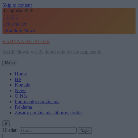
Skip to content
9. augusta 2026
Newsletter
Random News
RADYNADZLATO.sk
Každý človek vie, že dobrá rada je na nezaplatenie
Menu
Home
HP
Kontakt
News
O Nás
Podmienky používania
Reklama
Zásady používania súborov cookie
Hľadať: