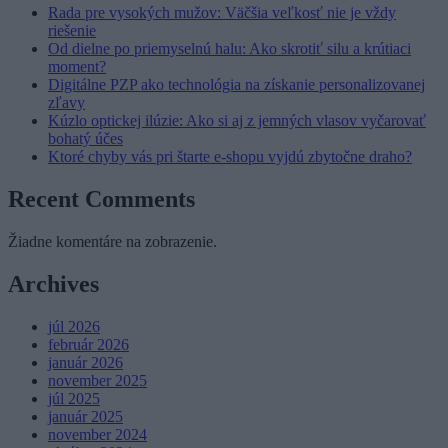
Rada pre vysokých mužov: Väčšia veľkosť nie je vždy
riešenie
Od dielne po priemyselnú halu: Ako skrotiť silu a krútiaci
moment?
Digitálne PZP ako technológia na získanie personalizovanej
zľavy
Kúzlo optickej ilúzie: Ako si aj z jemných vlasov vyčarovať
bohatý účes
Ktoré chyby vás pri štarte e-shopu vyjdú zbytočne draho?
Recent Comments
Žiadne komentáre na zobrazenie.
Archives
júl 2026
február 2026
január 2026
november 2025
júl 2025
január 2025
november 2024