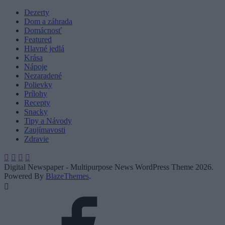
Dezerty
Dom a záhrada
Domácnosť
Featured
Hlavné jedlá
Krása
Nápoje
Nezaradené
Polievky
Prílohy
Recepty
Snacky
Tipy a Návody
Zaujímavosti
Zdravie
Digital Newspaper - Multipurpose News WordPress Theme 2026.
Powered By
BlazeThemes
.