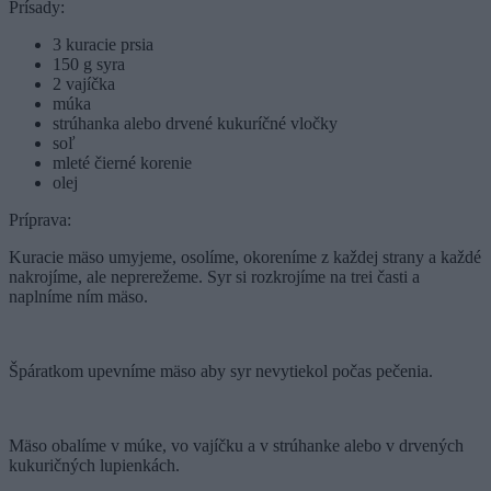
Prísady:
3 kuracie prsia
150 g syra
2 vajíčka
múka
strúhanka alebo drvené kukuríčné vločky
soľ
mleté čierné korenie
olej
Príprava:
Kuracie mäso umyjeme, osolíme, okoreníme z každej strany a každé
nakrojíme, ale neprerežeme. Syr si rozkrojíme na trei časti a
naplníme ním mäso.
Špáratkom upevníme mäso aby syr nevytiekol počas pečenia.
Mäso obalíme v múke, vo vajíčku a v strúhanke alebo v drvených
kukuričných lupienkách.