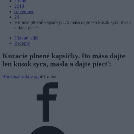
Home
2018
september
24
Kuracie plnené kapsičky. Do mäsa dajte len kúsok syra, masla
a dajte piecť:
Hlavné jedlá
Recepty
Kuracie plnené kapsičky. Do mäsa dajte
len kúsok syra, masla a dajte piecť:
Romana
8 rokov ago
0
1 mins