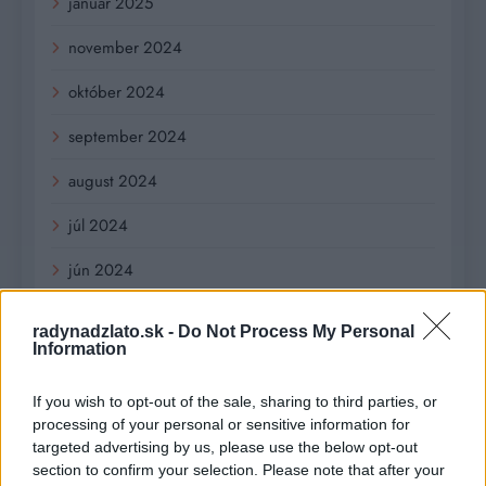
január 2025
november 2024
október 2024
september 2024
august 2024
júl 2024
jún 2024
apríl 2024
radynadzlato.sk -
Do Not Process My Personal
Information
marec 2024
február 2024
If you wish to opt-out of the sale, sharing to third parties, or
processing of your personal or sensitive information for
január 2024
targeted advertising by us, please use the below opt-out
section to confirm your selection. Please note that after your