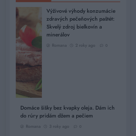
Výživové výhody konzumácie
zdravých pečeňových paštét:
Skvelý zdroj bielkovín a
minerálov
Romana
2 roky ago
0
Domáce šišky bez kvapky oleja. Dám ich
do rúry pridám džem a pečiem
Romana
3 roky ago
0