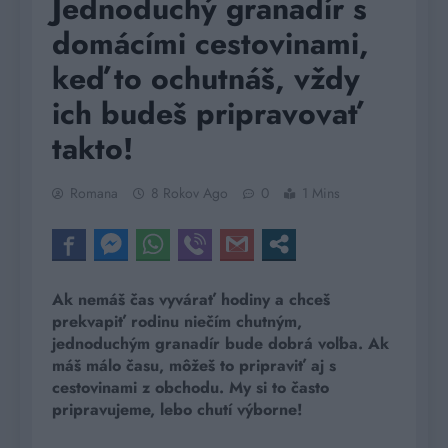
Jednoduchý granadír s
domácími cestovinami,
keď to ochutnáš, vždy
ich budeš pripravovať
takto!
Romana
8 Rokov Ago
0
1 Mins
Ak nemáš čas vyvárať hodiny a chceš
prekvapiť rodinu niečím chutným,
jednoduchým granadír bude dobrá voľba. Ak
máš málo času, môžeš to pripraviť aj s
cestovinami z obchodu. My si to často
pripravujeme, lebo chutí výborne!