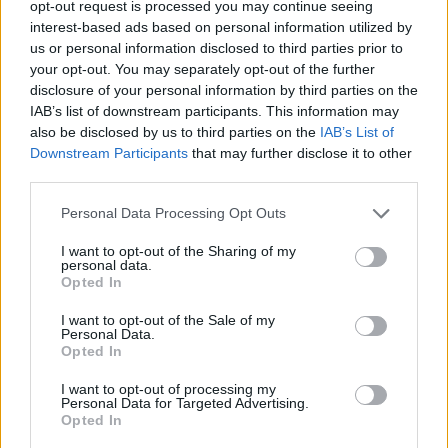
december 2023
opt-out request is processed you may continue seeing
interest-based ads based on personal information utilized by
november 2023
us or personal information disclosed to third parties prior to
your opt-out. You may separately opt-out of the further
september 2023
disclosure of your personal information by third parties on the
IAB’s list of downstream participants. This information may
august 2023
also be disclosed by us to third parties on the
IAB’s List of
Downstream Participants
that may further disclose it to other
júl 2023
third parties.
jún 2023
Personal Data Processing Opt Outs
máj 2023
I want to opt-out of the Sharing of my
personal data.
Opted In
apríl 2023
I want to opt-out of the Sale of my
marec 2023
Personal Data.
Opted In
február 2023
I want to opt-out of processing my
Personal Data for Targeted Advertising.
január 2023
Opted In