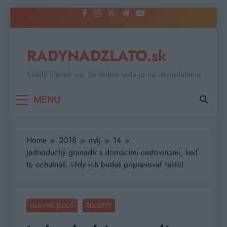
Skip
to
content
RADYNADZLATO.sk
Každý človek vie, že dobrá rada je na nezaplatenie
MENU
Home
2018
máj
14
Jednoduchý granadír s domácími cestovinami, keď
to ochutnáš, vždy ich budeš pripravovať takto!
HLAVNÉ JEDLÁ
RECEPTY