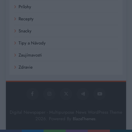
Prílohy
Recepty
Snacky
Tipy a Návody
Zaujímavosti
Zdravie
Digital Newspaper - Multipurpose News WordPress Theme
2026. Powered By
.
BlazeThemes