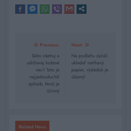
Navigácia
Previous:
Next:
v
Takto ošetruj a
Na podlahu začali
udržiavaj kožené
ukladať natrhaný
článku
veci! Toto je
papier, výsledok je
najjednoduchší
úžasný!
spôsob, ktorý je
účinný
Related News