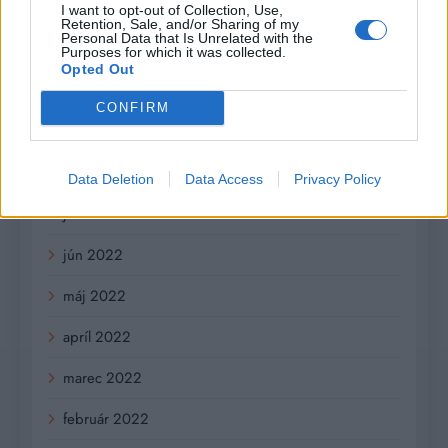
december 2022
I want to opt-out of Collection, Use,
Retention, Sale, and/or Sharing of my
Personal Data that Is Unrelated with the
november 2022
Purposes for which it was collected.
Opted Out
október 2022
CONFIRM
september 2022
august 2022
Data Deletion
Data Access
Privacy Policy
júl 2022
jún 2022
máj 2022
apríl 2022
marec 2022
február 2022