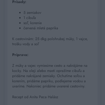
Prísady:
5 zemiakov
1 cibuľa
soľ, korenie
červená mletá paprika
K cestovinám: 25 dkg polohrubej múky, 1 vajce,
trošku vody a soľ
Príprava:
Z múky a vajec vymiesime cesto a nakrájáme na
kocky. Na oleji alebo masti opražíme cibuľu a
pridáme nakrájané zemiaky. Ochutíme soľou a
korením, pridáme papriku, podlejeme vodou a
uvaríme. Nakoniec pridáme uvarené cestoviny.
Recept od Anita Peca Halász