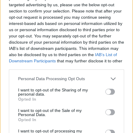
personalizovanej zľavy
targeted advertising by us, please use the below opt-out
section to confirm your selection. Please note that after your
Kúzlo optickej ilúzie: Ako si aj z jemných vlasov
opt-out request is processed you may continue seeing
vyčarovať bohatý účes
interest-based ads based on personal information utilized by
us or personal information disclosed to third parties prior to
Ktoré chyby vás pri štarte e-shopu vyjdú zbytočne
your opt-out. You may separately opt-out of the further
draho?
disclosure of your personal information by third parties on the
IAB’s list of downstream participants. This information may
also be disclosed by us to third parties on the
IAB’s List of
Recent Comments
Downstream Participants
that may further disclose it to other
third parties.
Žiadne komentáre na zobrazenie.
Personal Data Processing Opt Outs
Archives
I want to opt-out of the Sharing of my
personal data.
Opted In
júl 2026
I want to opt-out of the Sale of my
Personal Data.
február 2026
Opted In
január 2026
I want to opt-out of processing my