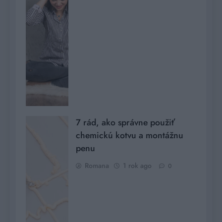
7 rád, ako správne použiť
chemickú kotvu a montážnu
penu
Romana
1 rok ago
0