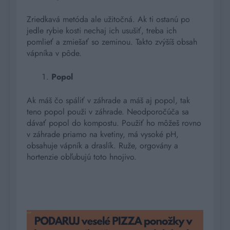
Zriedkavá metóda ale užitočná. Ak ti ostanú po
jedle rybie kosti nechaj ich usušiť, treba ich
pomlieť a zmiešať so zeminou. Takto zvýšíš obsah
vápníka v pôde.
Popol
Ak máš čo spáliť v záhrade a máš aj popol, tak
teno popol použi v záhrade. Neodporočúča sa
dávať popol do kompostu. Použiť ho môžeš rovno
v záhrade priamo na kvetiny, má vysoké pH,
obsahuje vápník a draslík. Ruže, orgovány a
hortenzie obľubujú toto hnojivo.