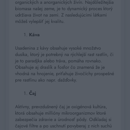
organických a anorganických živín. Najdôležitejšia
biomasa našej zeme, je to dynamický proces ktorý
udržiava život na zemi. Z nasledujúcimi látkami
môžeš vylepšiť jej kvalitu.
Káva
Usadenina z kávy obsahuje vysoké množstvo
dusíka, ktorý je potrebný na rýchlejší rast rastlín, či
je to paradjka alebo tráva, pomáha rovnako.
Obsahuje aj draslík a fosfor čo znamená že je
vhodná na hnojenie, priťahuje živočíchy prospešné
pre rastlinu ako napr. dažďovky.
Čaj
Aktívny, prevzdušnený čaj je oxigénová kultúra,
ktorá obsahuje millióny mikroorganizmov ktoré
zabezpečia zdravie a úrodnosť pôdy. Odkladaj si
čajové filtre a po uschnutí povyberaj z nich suchú