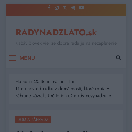
Skip
to
content
RADYNADZLATO.sk
Každý človek vie, že dobrá rada je na nezaplatenie
MENU
Home
2018
máj
11
11 druhov odpadku z domácnosti, ktoré robia v
záhrade zázrak. Určite ich už nikdy nevyhadzujte
DOM A ZÁHRADA