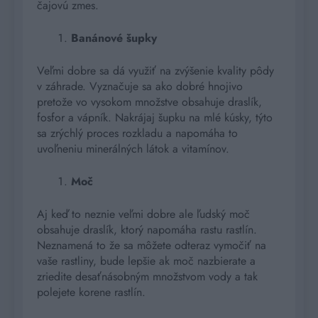
čajovú zmes.
Banánové šupky
Veľmi dobre sa dá využiť na zvýšenie kvality pôdy
v záhrade. Vyznačuje sa ako dobré hnojivo
pretože vo vysokom množstve obsahuje draslík,
fosfor a vápník. Nakrájaj šupku na mlé kúsky, týto
sa zrýchlý proces rozkladu a napomáha to
uvoľneniu minerálných látok a vitamínov.
Moč
Aj keď to neznie veľmi dobre ale ľudský moč
obsahuje draslík, ktorý napomáha rastu rastlín.
Neznamená to že sa môžete odteraz vymočiť na
vaše rastliny, bude lepšie ak moč nazbierate a
zriedite desaťnásobným množstvom vody a tak
polejete korene rastlín.