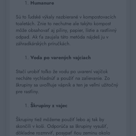
Humanure
Sú to ľudské výkaly nazbierané v kompostovacích
toaletách. Znie to nechutne ale takýto kompost
môže obsahovať aj piliny, papier, lístie a rastlinný
odpad. Ak ťa zaujala táto metóda nájdeš ju v
záhradkárských príručkách.
Voda po varených vajciach
Stačí urobiť toľko že vodu po uvarení vajíčok
necháte vychladnúť a použiť na zalievanie. Zo
škrupiny sa uvoľňuje vápník a ten je veľmi užitočný
pre rastliny.
Škrupiny z vajec
Škrupiny tiež môžeme použiť lebo aj tak by
skončili v koši. Odporúča sa škrupiny vysušiť,
dôkladne rozmrviť, posypať ňou zeminu okolo