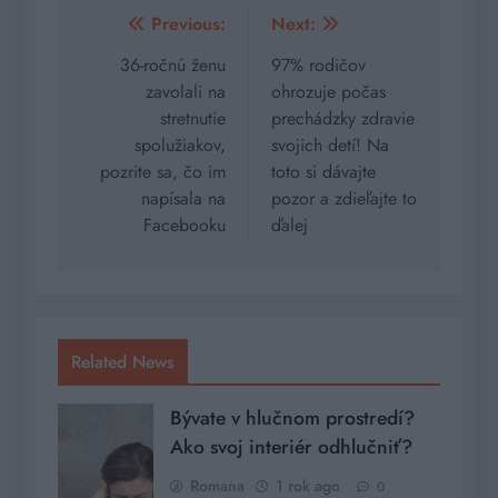
Navigácia
Previous:
Next:
v
36-ročnú ženu
97% rodičov
zavolali na
ohrozuje počas
článku
stretnutie
prechádzky zdravie
spolužiakov,
svojich detí! Na
pozrite sa, čo im
toto si dávajte
napísala na
pozor a zdieľajte to
Facebooku
ďalej
Related News
Bývate v hlučnom prostredí?
Ako svoj interiér odhlučniť?
Romana
1 rok ago
0