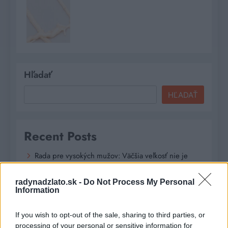
Hľadať
HĽADAŤ
Recent Posts
Rada pre vysokých mužov: Väčšia veľkosť nie je
vždy riešenie
radynadzlato.sk -
Do Not Process My Personal
Od dielne po priemyselnú halu: Ako skrotiť silu a
Information
krútiaci moment?
If you wish to opt-out of the sale, sharing to third parties, or
Digitálne PZP ako technológia na získanie
processing of your personal or sensitive information for