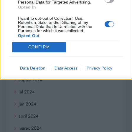
Personal Data for Targeted Advertising.
november 2025
Opted In
I want to opt-out of Collection, Use,
júl 2025
Retention, Sale, and/or Sharing of my
Personal Data that Is Unrelated with the
Purposes for which it was collected.
január 2025
Opted Out
november 2024
CONFIRM
október 2024
september 2024
Data Deletion
Data Access
Privacy Policy
august 2024
júl 2024
jún 2024
apríl 2024
marec 2024