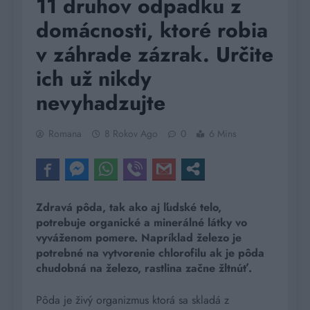
11 druhov odpadku z
domácnosti, ktoré robia
v záhrade zázrak. Určite
ich už nikdy
nevyhadzujte
Romana
8 Rokov Ago
0
6 Mins
Zdravá pôda, tak ako aj ľudské telo,
potrebuje organické a minerálné látky vo
vyváženom pomere. Napríklad železo je
potrebné na vytvorenie chlorofilu ak je pôda
chudobná na železo, rastlina začne žltnúť.
Pôda je živý organizmus ktorá sa skladá z