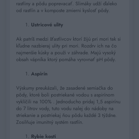
rastliny a pôdu poprevacať. Slimáky udží ďaleko
od rastlín a v komposte zmierni kyslosť pôdy.
Ustricové ulity
Ak patríš medzi šťastlivcov ktorí žijú pri mori tak si
kľudne nazbieraj ulity pri mori. Rozdrv ich na čo
najmenšie kúsky a použi v záhrade. Majú vysoký
obsah vápníka ktorý pomáha vyrovnať pH pôdy.
Aspirín
Výskumy preukázali, že zasadené semiačka do
pôdy, ktoré boli postriekané vodou s aspirínom
vyklíčili na 100% . Jednoducho pridaj 1,5 aspirínu
do 7 litrov vody, tuto vodu nalej do nádoby na
striekanie a postriekaj ňou pôdu každé 3 týždne.
Zosilňuje imunitný systém rastlín.
Rybie kosti