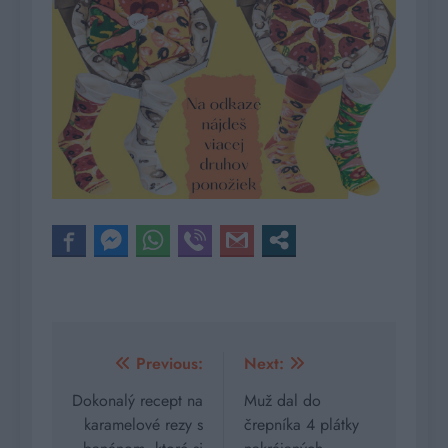
Navigácia
Previous:
Next:
v
Dokonalý recept na
Muž dal do
karamelové rezy s
črepníka 4 plátky
článku