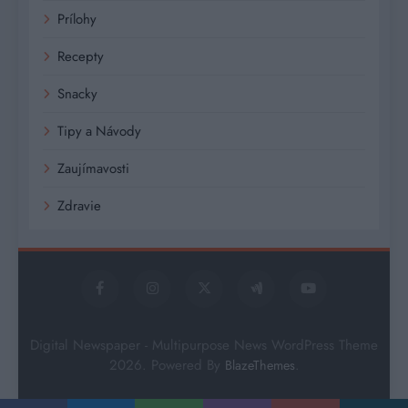
Prílohy
Recepty
Snacky
Tipy a Návody
Zaujímavosti
Zdravie
Digital Newspaper - Multipurpose News WordPress Theme
2026. Powered By
.
BlazeThemes