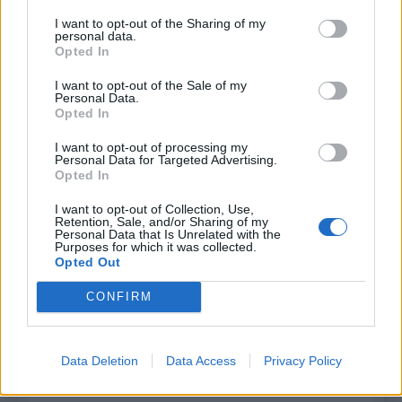
december 2023
I want to opt-out of the Sharing of my
personal data.
november 2023
Opted In
september 2023
I want to opt-out of the Sale of my
Personal Data.
august 2023
Opted In
I want to opt-out of processing my
júl 2023
Personal Data for Targeted Advertising.
Opted In
jún 2023
I want to opt-out of Collection, Use,
Retention, Sale, and/or Sharing of my
máj 2023
Personal Data that Is Unrelated with the
Purposes for which it was collected.
apríl 2023
Opted Out
marec 2023
CONFIRM
február 2023
Data Deletion
Data Access
Privacy Policy
január 2023