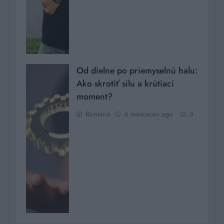
Od dielne po priemyselnú halu:
Ako skrotiť silu a krútiaci
moment?
Romana
6 mesiacov ago
0