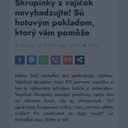
Škrupinky z vajíčok
nevyhadzujte! Sú
hotovým pokladom,
ktorý vám pomôže
Romana
10 Rokov Ago
0
1 Mins
Milión ľudí niekoľko dní spotrebujú vajíčka.
Vaječnú škrupinu tvorí 90 percent vápnika a
ten je výborným zdrojom kalcia a minerálov.
Vaječné škrupiny nemajú pozitívny vplyv len
na zdravie kosti, ale aj chrupaviek. Pri
správnom fungovaní srdca, ciev, nervov alebo
svalov! Po rozdrvení sa dajú využiť na
niekoľko vecí. Užite si ich!