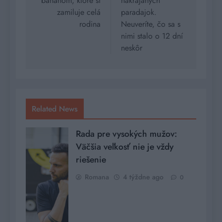
banánom, ktoré si
nakrájaných
zamiluje celá
paradajok.
rodina
Neuveríte, čo sa s
nimi stalo o 12 dní
neskôr
Related News
Rada pre vysokých mužov:
Väčšia veľkosť nie je vždy
riešenie
Romana
4 týždne ago
0