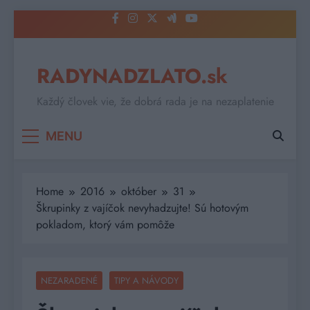
Skip
to
content
RADYNADZLATO.sk
Každý človek vie, že dobrá rada je na nezaplatenie
MENU
Home
2016
október
31
Škrupinky z vajíčok nevyhadzujte! Sú hotovým
pokladom, ktorý vám pomôže
NEZARADENÉ
TIPY A NÁVODY