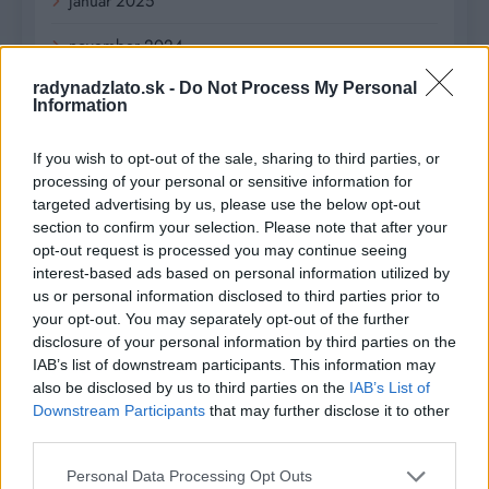
január 2025
november 2024
radynadzlato.sk -
Do Not Process My Personal
október 2024
Information
september 2024
If you wish to opt-out of the sale, sharing to third parties, or
august 2024
processing of your personal or sensitive information for
targeted advertising by us, please use the below opt-out
júl 2024
section to confirm your selection. Please note that after your
opt-out request is processed you may continue seeing
jún 2024
interest-based ads based on personal information utilized by
us or personal information disclosed to third parties prior to
apríl 2024
your opt-out. You may separately opt-out of the further
disclosure of your personal information by third parties on the
marec 2024
IAB’s list of downstream participants. This information may
also be disclosed by us to third parties on the
IAB’s List of
február 2024
Downstream Participants
that may further disclose it to other
third parties.
január 2024
Personal Data Processing Opt Outs