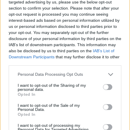
targeted advertising by us, please use the below opt-out
Kúzlo optickej ilúzie: Ako si aj z jemných vlasov
section to confirm your selection. Please note that after your
vyčarovať bohatý účes
opt-out request is processed you may continue seeing
interest-based ads based on personal information utilized by
Ktoré chyby vás pri štarte e-shopu vyjdú zbytočne
us or personal information disclosed to third parties prior to
draho?
your opt-out. You may separately opt-out of the further
disclosure of your personal information by third parties on the
IAB’s list of downstream participants. This information may
also be disclosed by us to third parties on the
IAB’s List of
Recent Comments
Downstream Participants
that may further disclose it to other
Žiadne komentáre na zobrazenie.
third parties.
Personal Data Processing Opt Outs
Archives
I want to opt-out of the Sharing of my
personal data.
Opted In
júl 2026
I want to opt-out of the Sale of my
február 2026
Personal Data.
Opted In
január 2026
I want to opt-out of processing my
Personal Data for Targeted Advertising.