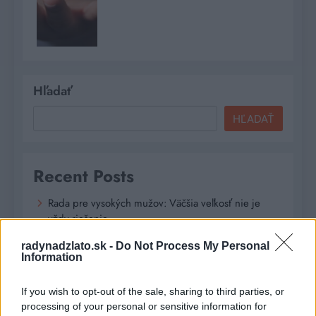
Hľadať
HĽADAŤ
Recent Posts
Rada pre vysokých mužov: Väčšia veľkosť nie je
vždy riešenie
radynadzlato.sk -
Do Not Process My Personal
Od dielne po priemyselnú halu: Ako skrotiť silu a
Information
krútiaci moment?
Digitálne PZP ako technológia na získanie
If you wish to opt-out of the sale, sharing to third parties, or
personalizovanej zľavy
processing of your personal or sensitive information for