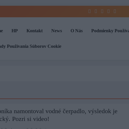
e
HP
Kontakt
News
O Nás
Podmienky Použív
ady Používania Súborov Cookie
níka namontoval vodné čerpadlo, výsledok je
ický. Pozri si video!