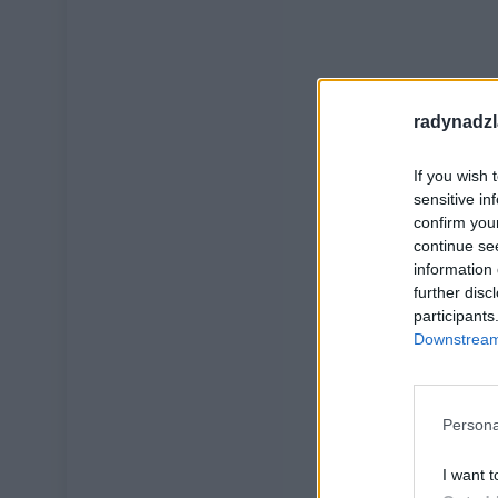
radynadzl
If you wish 
sensitive in
confirm you
continue se
information 
further disc
participants
Downstream 
Persona
I want t