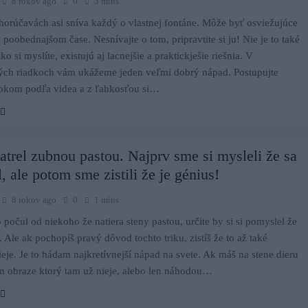
8 rokov ago
0
3 mins
horúčavách asi sníva každý o vlastnej fontáne. Môže byť osviežujúce
poobednajšom čase. Nesnívajte o tom, pripravtite si ju! Nie je to také
o si myslíte, existujú aj lacnejšie a praktickješie riešnia. V
ých riadkoch vám ukážeme jeden veľmi dobrý nápad. Postupujte
rokom podľa videa a z ľahkosťou si…
atrel zubnou pastou. Najprv sme si mysleli že sa
l, ale potom sme zistili že je génius!
8 rokov ago
0
1 mins
o počul od niekoho že natiera steny pastou, určite by si si pomyslel že
l. Ale ak pochopíš pravý dôvod tochto triku, zistíš že to až také
ieje. Je to hádam najkretívnejší nápad na svete. Ak máš na stene dieru
m obraze ktorý tam už nieje, alebo len náhodou…