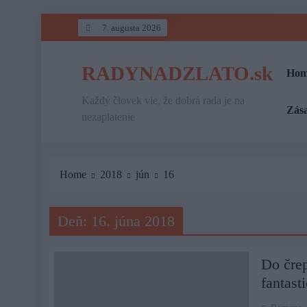
Skip
7. augusta 2026
to
content
RADYNADZLATO.sk
Hom
Každý človek vie, že dobrá rada je na
Zás
nezaplatenie
Home
2018
jún
16
Deň:
16. júna 2018
Do črep
fantast