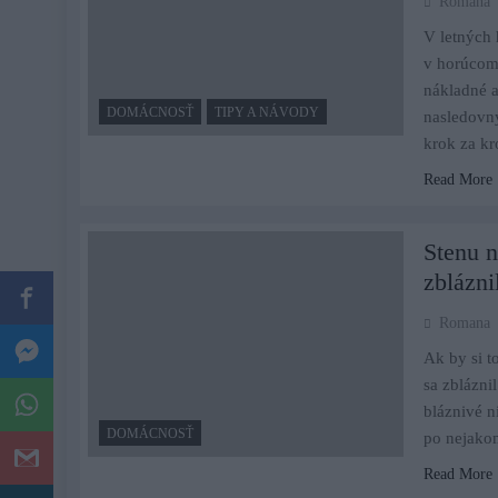
Romana
V letných 
v horúcom 
nákladné ak
DOMÁCNOSŤ
TIPY A NÁVODY
nasledovn
krok za k
Read More
Stenu n
zblázni
Romana
Ak by si t
sa zblázni
bláznivé n
DOMÁCNOSŤ
po nejako
Read More