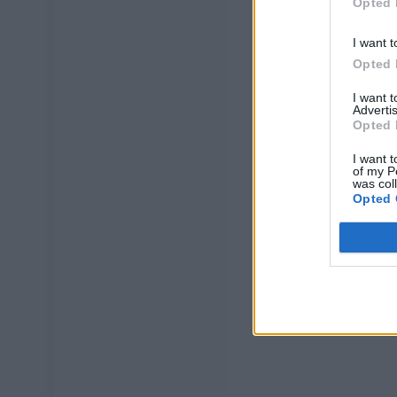
Opted 
I want t
Opted 
I want 
Advertis
Opted 
I want t
of my P
was col
Opted 