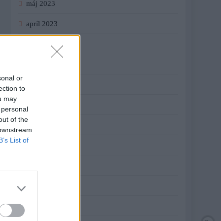
máj 2023
apríl 2023
marec 2023
február 2023
sonal or
január 2023
ection to
ou may
december 2022
 personal
out of the
november 2022
 downstream
B’s List of
október 2022
september 2022
august 2022
júl 2022